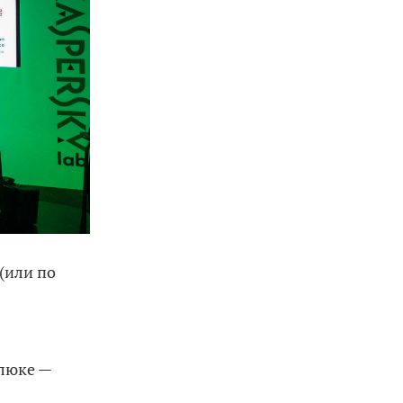
(или по
люке —