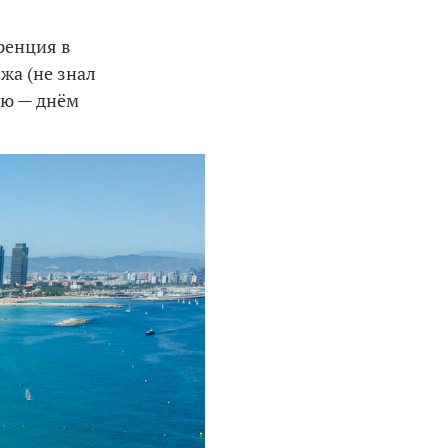
ренция в
жа (не знал
ью — днём