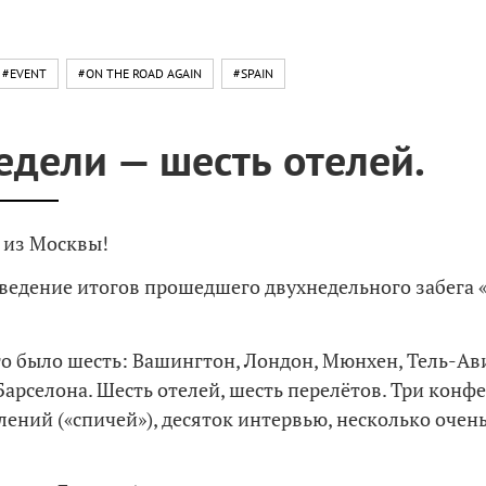
#EVENT
#ON THE ROAD AGAIN
#SPAIN
едели — шесть отелей.
 из Москвы!
ведение итогов прошедшего двухнедельного забега 
го было шесть: Вашингтон, Лондон, Мюнхен, Тель-Ав
Барселона. Шесть отелей, шесть перелётов. Три конф
лений («спичей»), десяток интервью, несколько очен