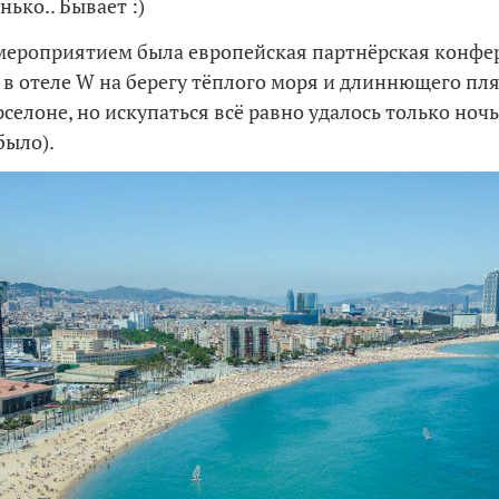
ько.. Бывает :)
ероприятием была европейская партнёрская конфе
 в отеле W на берегу тёплого моря и длиннющего пля
рселоне, но искупаться всё равно удалось только ноч
было).