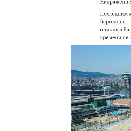
Напряжённен
Последним м
Барселоне —
о таких в Ба
времени не 