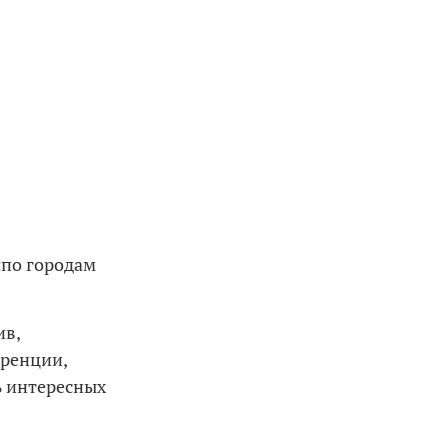
«по городам
ив,
еренции,
ь интересных