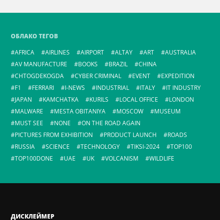
ОБЛАКО ТЕГОВ
AFRICA
AIRLINES
AIRPORT
ALTAY
ART
AUSTRALIA
AV MANUFACTURE
BOOKS
BRAZIL
CHINA
CHTOGDEKOGDA
CYBER CRIMINAL
EVENT
EXPEDITION
F1
FERRARI
I-NEWS
INDUSTRIAL
ITALY
IT INDUSTRY
JAPAN
KAMCHATKA
KURILS
LOCAL OFFICE
LONDON
MALWARE
MESTA OBITANIYA
MOSCOW
MUSEUM
MUST SEE
NONE
ON THE ROAD AGAIN
PICTURES FROM EXHIBITION
PRODUCT LAUNCH
ROADS
RUSSIA
SCIENCE
TECHNOLOGY
TIKSI-2024
TOP100
TOP100DONE
UAE
UK
VOLCANISM
WILDLIFE
ДИСКЛЕЙМЕР