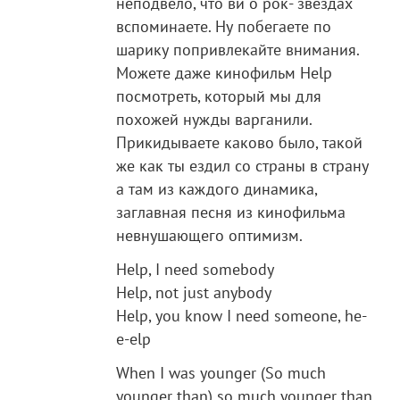
неподвело, что ви о рок- звездах
вспоминаете. Ну побегаете по
шарику попривлекайте внимания.
Можете даже кинофильм Help
посмотреть, который мы для
похожей нужды варганили.
Прикидываете каково было, такой
же как ты ездил со страны в страну
а там из каждого динамика,
заглавная песня из кинофильма
невнушающего оптимизм.
Help, I need somebody
Help, not just anybody
Help, you know I need someone, he-
e-elp
When I was younger (So much
younger than) so much younger than