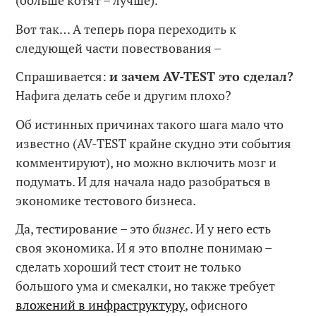
(больше котят – лучше).
Вот так… А теперь пора переходить к
следующей части повествования –
Спрашивается:
и зачем
AV
-TEST
это сделал?
Нафига делать себе и другим плохо?
Об истинных причинах такого шага мало что
известно (AV-TEST крайне скудно эти события
комментируют), но можно включить мозг и
подумать. И для начала надо разобраться в
экономике тестового бизнеса.
Да, тестирование – это
бизнес
. И у него есть
своя экономика. И я это вполне понимаю –
сделать хороший тест стоит не только
большого ума и смекалки, но также требует
вложений в инфраструктуру
, офисного