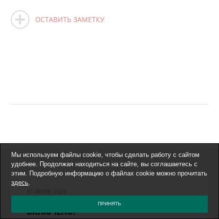
ОСТАВИТЬ ЗАМЕТКУ
Мы используем файлы cookie, чтобы сделать работу с сайтом
удобнее. Продолжая находиться на сайте, вы соглашаетесь с
этим. Подробную информацию о файлах cookie можно прочитать
здесь
.
17 ИЮЛЯ, 2026
ДР-29: ОТПАДНЫЙ НОМЕР — ВСЁ
ПРИНЯТЬ
ВКЛЮЧЕНО!