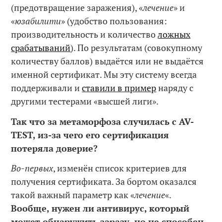
(предотвращение заражения), «
лечение
» и
«
юзабилити
» (удобство пользования:
производительность и количество
ложных
срабатываний
). По результатам (совокупному
количеству баллов) выдаётся или не выдаётся
именной сертификат. Мы эту систему всегда
поддерживали и
ставили в пример
наряду с
другими тестерами «высшей лиги».
Так что за метаморфоза случилась с AV
-
TEST
, из-за чего его сертификация
потеряла доверие?
Во-первых
, изменён список критериев для
получения сертификата. За бортом оказался
такой важный параметр как «
лечение
«.
Вообще, нужен ли антивирус, который
может обнаружить заразу, но не способен