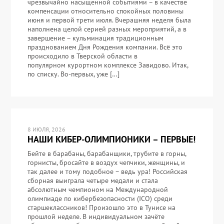
чрезвычайно насыщенной событиями – в качестве
компенсации относительно спокойных половины
июня и первой трети июля. Вчерашняя неделя была
наполнена целой серией разных мероприятий, а в
завершение – кульминация традиционным
празднованием Дня Рождения компании. Всё это
происходило в Тверской области в
популярном курортном комплексе Завидово. Итак,
по списку. Во-первых, уже […]
8 ИЮЛЯ, 2026
НАШИ КИБЕР-ОЛИМПИОНИКИ – ПЕРВЫЕ!
Бейте в барабаны, барабанщики, трубите в горны,
горнисты, бросайте в воздух чепчики, женщины, и
так далее и тому подобное – ведь ура! Российская
сборная выиграла четыре медали и стала
абсолютным чемпионом на Международной
олимпиаде по кибербезопасности (ICO) среди
старшеклассников! Произошло это в Тунисе на
прошлой неделе. В индивидуальном зачёте