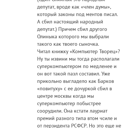
депутат, вроде как «член думы»,
который законы под ментов писал.
А сбил настоящий народный
депутат.) Причем сбил другого
Олиныка которого мы выбрали
такого как твоего сыночка.
Читал книжку «Компьютер Творец»?
Ну ты извини мы тогда располагали
суперкомпьютером по медленее и
он вот такой пазл составил. Уже
прикольно выгладело как Барков
«повитуху» с ее дочуркой сбил в
центре москвы когда мы
суперкомпьютер побыстрее
соорудили. Она кстати лауриат
премий разного типа втом чсиле и
от перзидента РСФСР. Но это еще не