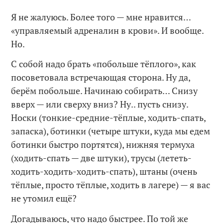
Я не жалуюсь. Более того — мне нравится…
«управляемый адреналин в крови». И вообще.
Но.
С собой надо брать «побольше тёплого», как
посоветовала встречающая сторона. Ну да,
берём побольше. Начинаю собирать… Снизу
вверх — или сверху вниз? Ну.. пусть снизу.
Носки (тонкие-средние-тёплые, ходить-спать,
запаска), ботинки (четыре штуки, куда мы едем
ботинки быстро портятся), нижняя термуха
(ходить-спать — две штуки), трусы (лететь-
ходить-ходить-ходить-спать), штаны (очень
тёплые, просто тёплые, ходить в лагере) — я вас
не утомил ещё?
Догадываюсь, что надо быстрее. По той же