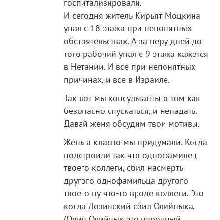
госпитализировали.
И сегодня житель Кирьят-Моцкина
упал с 18 этажа при непонятных
обстоятельствах. А за перу дней до
того рабочий упал с 9 этажа кажется
в Нетании. И все при непонятных
причинах, и все в Израиле.
Так вот мы консультанты о том как
безопасно спускаться, и непадать.
Давай женя обсудим твои мотивы.
Жень а класно мы придумали. Когда
подстроили так что однофамилец
твоего коллеги, сбил насмерть
другого однофамильца другого
твоего ну что-то вроде коллеги. Это
когда Лозинский сбил Олийныка.
(Один Олийнык это народный