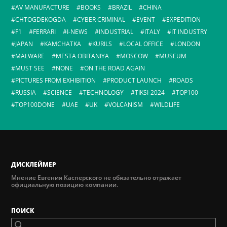
AV MANUFACTURE
BOOKS
BRAZIL
CHINA
CHTOGDEKOGDA
CYBER CRIMINAL
EVENT
EXPEDITION
F1
FERRARI
I-NEWS
INDUSTRIAL
ITALY
IT INDUSTRY
JAPAN
KAMCHATKA
KURILS
LOCAL OFFICE
LONDON
MALWARE
MESTA OBITANIYA
MOSCOW
MUSEUM
MUST SEE
NONE
ON THE ROAD AGAIN
PICTURES FROM EXHIBITION
PRODUCT LAUNCH
ROADS
RUSSIA
SCIENCE
TECHNOLOGY
TIKSI-2024
TOP100
TOP100DONE
UAE
UK
VOLCANISM
WILDLIFE
ДИСКЛЕЙМЕР
Мнение Евгения Касперского не обязательно отражает
официальную позицию компании.
ПОИСК