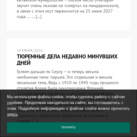
китайской нумерологии – плохое число («четыре»
звучит очень похоже на «смерть» на мандаринском),
в связи с этим пост переносится на 25 июня 2027
года. … … […]
19 ИЮНЯ, 2026
ТЮРЕМНЫЕ ДЕЛА НЕДАВНО МИНУВШИХ
ДНЕЙ
Гуляем дальше по Сеулу — и теперь весьма
необычная тема: тюрьма. Это отдельная и весьма
печальная тема. Ведь с 1910 по 1945 годы прошлого
столетия Корея была оккупирована Японией,
которая весьма серьёзно «жестила» на корейских
Мы используем файлы cookie, чтобы сделать работу с сайтом
территориях — что привело к росту спонтанных
удобнее. Продолжая находиться на сайте, вы соглашаетесь с
протестов и появлению организованного
этим. Подробную информацию о файлах cookie можно прочитать
сопротивления. Само собой, японские власти
здесь
.
боролись с корейским подпольем, вычисляли и
ловили […]
ПРИНЯТЬ