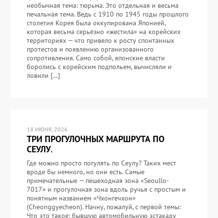
необычная тема: тюрьма. Это отдельная и весьма
печальная тема. Ведь с 1910 по 1945 годы прошлого
столетия Корея была оккупирована Японией,
которая весьма серьёзно «жестила» на корейских
территориях — что привело к росту спонтанных
протестов и появлению организованного
сопротивления. Само собой, японские власти
боролись с корейским подпольем, вычисляли и
ловили […]
18 ИЮНЯ, 2026
ТРИ ПРОГУЛОЧНЫХ МАРШРУТА ПО
СЕУЛУ.
Где можно просто погулять по Сеулу? Таких мест
вроде бы немного, но они есть. Самые
примечательные — пешеходная зона «Seoullo-
7017» и прогулочная зона вдоль ручья с простым и
понятным названием «Чхонгечхон»
(Cheonggyecheon). Начну, пожалуй, с первой темы:
Что это такое: бывшую автомобильную эстакаду