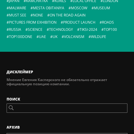
JAPAN
KAMCHATKA
KURILS
LOCAL OFFICE
LONDON
MALWARE
MESTA OBITANIYA
MOSCOW
MUSEUM
MUST SEE
NONE
ON THE ROAD AGAIN
PICTURES FROM EXHIBITION
PRODUCT LAUNCH
ROADS
RUSSIA
SCIENCE
TECHNOLOGY
TIKSI-2024
TOP100
TOP100DONE
UAE
UK
VOLCANISM
WILDLIFE
ДИСКЛЕЙМЕР
Мнение Евгения Касперского не обязательно отражает
официальную позицию компании.
ПОИСК
AРХИВ