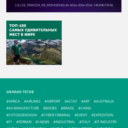
ОБЛАКО ТЕГОВ
AFRICA
AIRLINES
AIRPORT
ALTAY
ART
AUSTRALIA
AV MANUFACTURE
BOOKS
BRAZIL
CHINA
CHTOGDEKOGDA
CYBER CRIMINAL
EVENT
EXPEDITION
F1
FERRARI
I-NEWS
INDUSTRIAL
ITALY
IT INDUSTRY