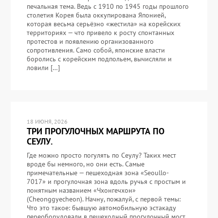
печальная тема. Ведь с 1910 по 1945 годы прошлого
столетия Корея была оккупирована Японией,
которая весьма серьёзно «жестила» на корейских
территориях — что привело к росту спонтанных
протестов и появлению организованного
сопротивления. Само собой, японские власти
боролись с корейским подпольем, вычисляли и
ловили […]
18 ИЮНЯ, 2026
ТРИ ПРОГУЛОЧНЫХ МАРШРУТА ПО
СЕУЛУ.
Где можно просто погулять по Сеулу? Таких мест
вроде бы немного, но они есть. Самые
примечательные — пешеходная зона «Seoullo-
7017» и прогулочная зона вдоль ручья с простым и
понятным названием «Чхонгечхон»
(Cheonggyecheon). Начну, пожалуй, с первой темы:
Что это такое: бывшую автомобильную эстакаду
переоборудовали в пешеходный прогулочный мост