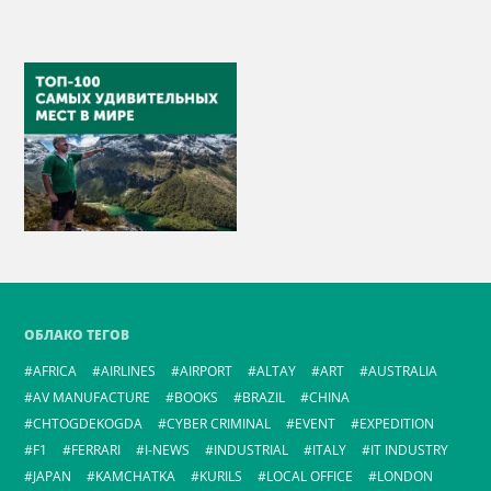
ОБЛАКО ТЕГОВ
AFRICA
AIRLINES
AIRPORT
ALTAY
ART
AUSTRALIA
AV MANUFACTURE
BOOKS
BRAZIL
CHINA
CHTOGDEKOGDA
CYBER CRIMINAL
EVENT
EXPEDITION
F1
FERRARI
I-NEWS
INDUSTRIAL
ITALY
IT INDUSTRY
JAPAN
KAMCHATKA
KURILS
LOCAL OFFICE
LONDON