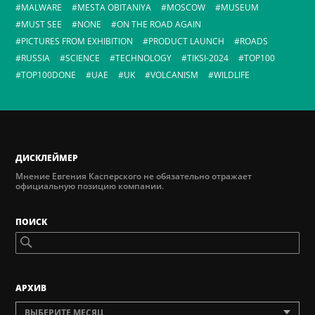
MALWARE
MESTA OBITANIYA
MOSCOW
MUSEUM
MUST SEE
NONE
ON THE ROAD AGAIN
PICTURES FROM EXHIBITION
PRODUCT LAUNCH
ROADS
RUSSIA
SCIENCE
TECHNOLOGY
TIKSI-2024
TOP100
TOP100DONE
UAE
UK
VOLCANISM
WILDLIFE
ДИСКЛЕЙМЕР
Мнение Евгения Касперского не обязательно отражает
официальную позицию компании.
ПОИСК
AРХИВ
ВЫБЕРИТЕ МЕСЯЦ