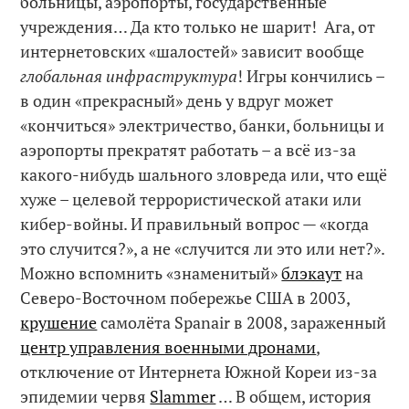
больницы, аэропорты, государственные
учреждения… Да кто только не шарит! Ага, от
интернетовских «шалостей» зависит вообще
глобальная инфраструктура
! Игры кончились –
в один «прекрасный» день у вдруг может
«кончиться» электричество, банки, больницы и
аэропорты прекратят работать – а всё из-за
какого-нибудь шального зловреда или, что ещё
хуже – целевой террористической атаки или
кибер-войны. И правильный вопрос — «когда
это случится?», а не «случится ли это или нет?».
Можно вспомнить «знаменитый»
блэкаут
на
Северо-Восточном побережье США в 2003,
крушение
самолёта Spanair в 2008, зараженный
центр управления военными дронами
,
отключение от Интернета Южной Кореи из-за
эпидемии червя
Slammer
… В общем, история