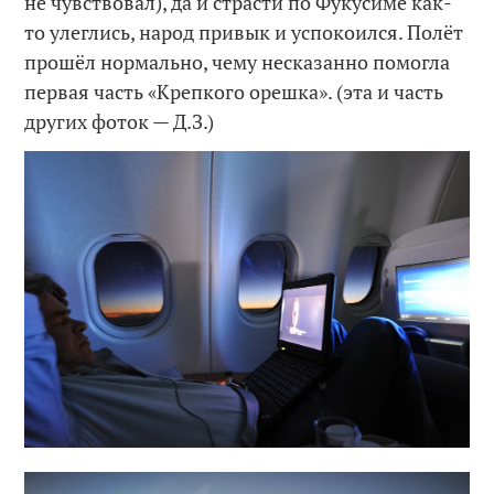
не чувствовал), да и страсти по Фукусиме как-
то улеглись, народ привык и успокоился. Полёт
прошёл нормально, чему несказанно помогла
первая часть «Крепкого орешка». (эта и часть
других фоток — Д.З.)