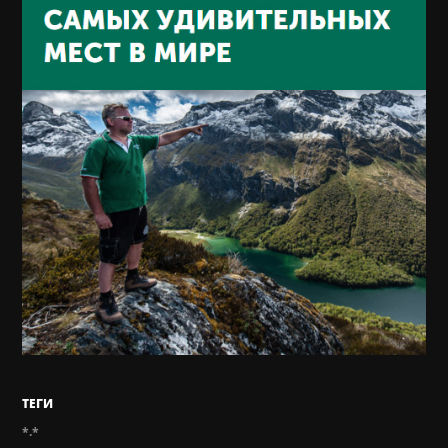
ТЕГИ
*.*