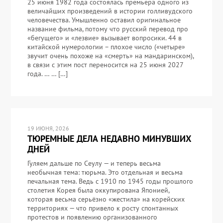
25 июня 1982 года состоялась премьера одного из
величайших произведений в истории голливудского
человечества. Умышленно оставил оригинальное
название фильма, потому что русский перевод про
«бегущего» и «лезвие» вызывает вопросики. 44 в
китайской нумерологии – плохое число («четыре»
звучит очень похоже на «смерть» на мандаринском),
в связи с этим пост переносится на 25 июня 2027
года. … … […]
19 ИЮНЯ, 2026
ТЮРЕМНЫЕ ДЕЛА НЕДАВНО МИНУВШИХ
ДНЕЙ
Гуляем дальше по Сеулу — и теперь весьма
необычная тема: тюрьма. Это отдельная и весьма
печальная тема. Ведь с 1910 по 1945 годы прошлого
столетия Корея была оккупирована Японией,
которая весьма серьёзно «жестила» на корейских
территориях — что привело к росту спонтанных
протестов и появлению организованного