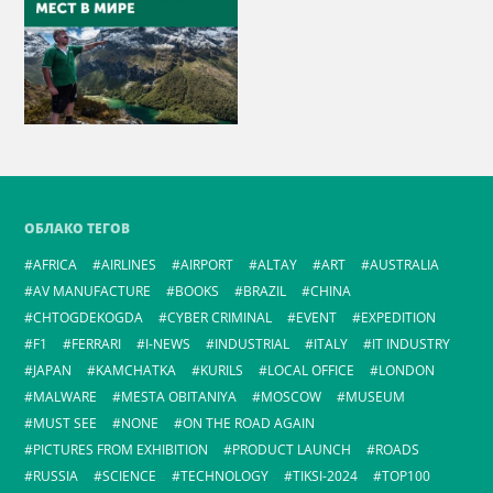
ОБЛАКО ТЕГОВ
AFRICA
AIRLINES
AIRPORT
ALTAY
ART
AUSTRALIA
AV MANUFACTURE
BOOKS
BRAZIL
CHINA
CHTOGDEKOGDA
CYBER CRIMINAL
EVENT
EXPEDITION
F1
FERRARI
I-NEWS
INDUSTRIAL
ITALY
IT INDUSTRY
JAPAN
KAMCHATKA
KURILS
LOCAL OFFICE
LONDON
MALWARE
MESTA OBITANIYA
MOSCOW
MUSEUM
MUST SEE
NONE
ON THE ROAD AGAIN
PICTURES FROM EXHIBITION
PRODUCT LAUNCH
ROADS
RUSSIA
SCIENCE
TECHNOLOGY
TIKSI-2024
TOP100