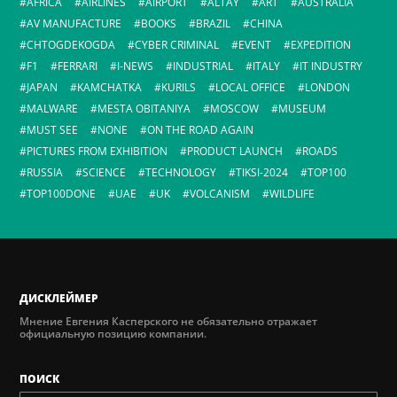
AFRICA
AIRLINES
AIRPORT
ALTAY
ART
AUSTRALIA
AV MANUFACTURE
BOOKS
BRAZIL
CHINA
CHTOGDEKOGDA
CYBER CRIMINAL
EVENT
EXPEDITION
F1
FERRARI
I-NEWS
INDUSTRIAL
ITALY
IT INDUSTRY
JAPAN
KAMCHATKA
KURILS
LOCAL OFFICE
LONDON
MALWARE
MESTA OBITANIYA
MOSCOW
MUSEUM
MUST SEE
NONE
ON THE ROAD AGAIN
PICTURES FROM EXHIBITION
PRODUCT LAUNCH
ROADS
RUSSIA
SCIENCE
TECHNOLOGY
TIKSI-2024
TOP100
TOP100DONE
UAE
UK
VOLCANISM
WILDLIFE
ДИСКЛЕЙМЕР
Мнение Евгения Касперского не обязательно отражает
официальную позицию компании.
ПОИСК