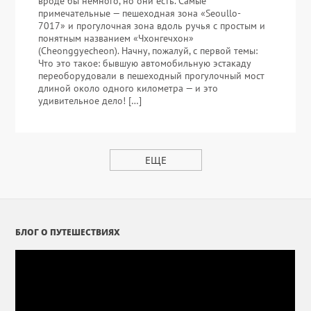
вроде бы немного, но они есть. Самые
примечательные — пешеходная зона «Seoullo-
7017» и прогулочная зона вдоль ручья с простым и
понятным названием «Чхонгечхон»
(Cheonggyecheon). Начну, пожалуй, с первой темы:
Что это такое: бывшую автомобильную эстакаду
переоборудовали в пешеходный прогулочный мост
длиной около одного километра — и это
удивительное дело! […]
ЕЩЕ
БЛОГ О ПУТЕШЕСТВИЯХ