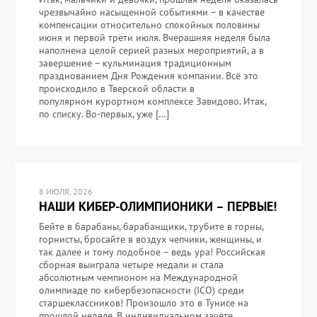
чрезвычайно насыщенной событиями – в качестве
компенсации относительно спокойных половины
июня и первой трети июля. Вчерашняя неделя была
наполнена целой серией разных мероприятий, а в
завершение – кульминация традиционным
празднованием Дня Рождения компании. Всё это
происходило в Тверской области в
популярном курортном комплексе Завидово. Итак,
по списку. Во-первых, уже […]
8 ИЮЛЯ, 2026
НАШИ КИБЕР-ОЛИМПИОНИКИ – ПЕРВЫЕ!
Бейте в барабаны, барабанщики, трубите в горны,
горнисты, бросайте в воздух чепчики, женщины, и
так далее и тому подобное – ведь ура! Российская
сборная выиграла четыре медали и стала
абсолютным чемпионом на Международной
олимпиаде по кибербезопасности (ICO) среди
старшеклассников! Произошло это в Тунисе на
прошлой неделе. В индивидуальном зачёте