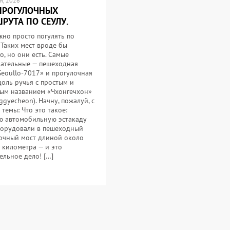
, 2026
ПРОГУЛОЧНЫХ
РУТА ПО СЕУЛУ.
жно просто погулять по
 Таких мест вроде бы
о, но они есть. Самые
ательные — пешеходная
Seoullo-7017» и прогулочная
доль ручья с простым и
ым названием «Чхонгечхон»
ggyecheon). Начну, пожалуй, с
 темы: Что это такое:
 автомобильную эстакаду
орудовали в пешеходный
очный мост длиной около
 километра — и это
ельное дело! […]