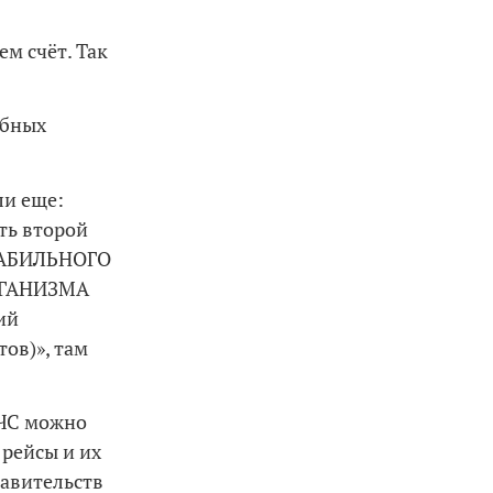
м счёт. Так
обных
ли еще:
ть второй
ТАБИЛЬНОГО
РГАНИЗМА
ий
ов)», там
МЧС можно
 рейсы и их
тавительств