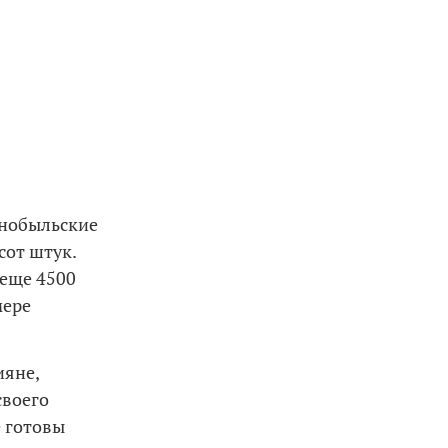
рнобыльские
сот штук.
 еще 4500
мере
ияне,
своего
е готовы