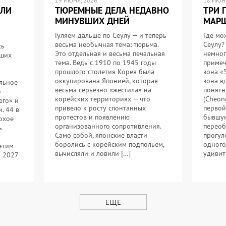
19 ИЮНЯ, 2026
18 ИЮНЯ
ИЛИ
ТЮРЕМНЫЕ ДЕЛА НЕДАВНО
ТРИ 
МИНУВШИХ ДНЕЙ
МАРШ
Гуляем дальше по Сеулу — и теперь
Где мо
весьма необычная тема: тюрьма.
Сеулу?
сь
Это отдельная и весьма печальная
немног
йших
тема. Ведь с 1910 по 1945 годы
примеч
прошлого столетия Корея была
зона «
оккупирована Японией, которая
зона в
льное
весьма серьёзно «жестила» на
понятн
о
корейских территориях — что
(Cheon
его» и
привело к росту спонтанных
первой
. 44 в
протестов и появлению
бывшую
охое
организованного сопротивления.
переоб
ь
Само собой, японские власти
прогул
боролись с корейским подпольем,
одного
 этим
вычисляли и ловили […]
удивит
я 2027
ЕЩЕ