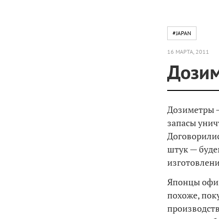
#JAPAN
16 МАРТА, 2011
Дозим
Дозиметры —
запасы унич
Договорилис
штук — буде
изготовлени
Японцы офиц
похоже, пок
производств