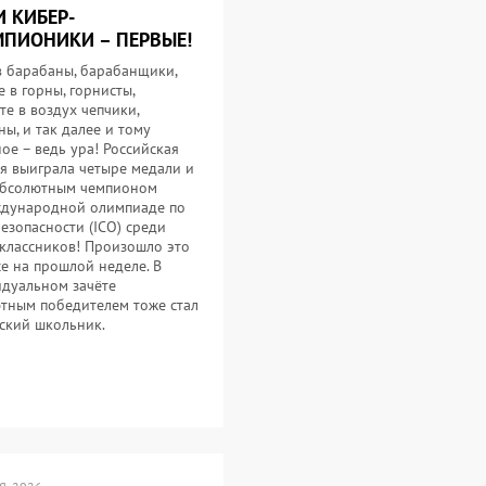
 КИБЕР-
ПИОНИКИ – ПЕРВЫЕ!
в барабаны, барабанщики,
е в горны, горнисты,
те в воздух чепчики,
ы, и так далее и тому
ое – ведь ура! Российская
я выиграла четыре медали и
абсолютным чемпионом
дународной олимпиаде по
езопасности (ICO) среди
классников! Произошло это
се на прошлой неделе. В
дуальном зачёте
тным победителем тоже стал
ский школьник.