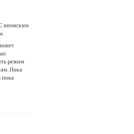
в
 С японским
м.
 может
ных
ить режим
ам. Пока
ы пока