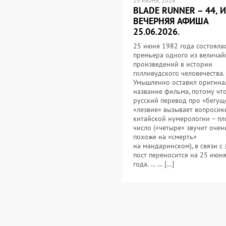
25 ИЮНЯ, 2026
BLADE RUNNER – 44, 
ВЕЧЕРНЯЯ АФИША
25.06.2026.
25 июня 1982 года состояла
премьера одного из велича
произведений в истории
голливудского человечества.
Умышленно оставил оригина
название фильма, потому чт
русский перевод про «бегущ
«лезвие» вызывает вопросики
китайской нумерологии – пл
число («четыре» звучит очен
похоже на «смерть»
на мандаринском), в связи с
пост переносится на 25 июн
года. … … […]