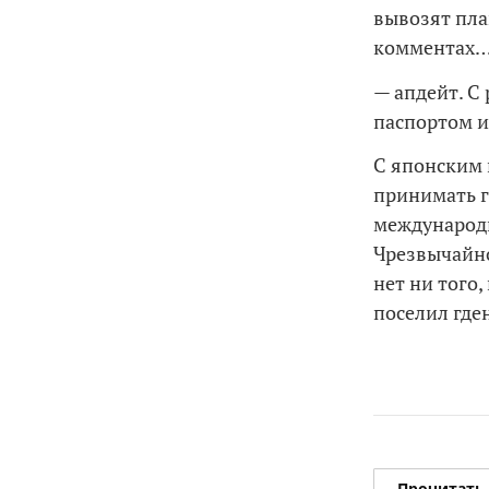
вывозят пла
комментах…
— апдейт. С
паспортом и
С японским 
принимать г
международн
Чрезвычайно
нет ни того,
поселил где
Прочитать