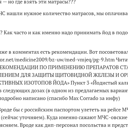
я — но где взять эти матрасы???
ЧС нашли нужное количество матрасов, мы оплачивае
? Как часто и как именно надо принимать йод в под
иже в комментах есть рекомендации. Вот посоветова
ctor.net/medicine2009/bz-uw/med-vmjeq/pg-9.htm Чита
«РЕКОМЕНДАЦИИ ПО ПРИМЕНЕНИЮ ПРЕПАРАТОВ С
ЛЕНИЕМ ДЛЯ ЗАЩИТЫ ЩИТОВИДНОЙ ЖЕЛЕЗЫ И О
ТИВНЫХ ИЗОТОПОВ ЙОДА» Пункт 3 «Йодистый кал
 следующих дозах (в одном из предлагаемых вариант
подробно написано (спасибо Max Corrado за инфу)
Вроде бы с российским паспортом улететь на рейсе 
 (сейчас уточняем). Куда именно сажают МЧС-овские
ясняем. Вроде как дип-персонал посольства и предс