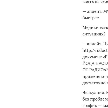
взять на себ
— апдейт. М
быстрее.
Медики есть
ситуациях?
— апдейт. Н
http://rudo
документ 
ЙОДА НАСЕ
ОТ РАДИОАК
применяют в
достаточно 
Эвакуация. 
без проблем
график — вы