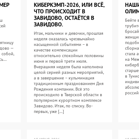
МЕР
КИБЕРКЭМП-2026, ИЛИ ВСЁ,
НАШИ
ЧТО ПРОИСХОДИТ В
ОЛИМ
ЗАВИДОВО, ОСТАЁТСЯ В
аш
Бейте 
ЗАВИДОВО.
сей
трубит
бросай
Итак, мальчики и девочки, прошлая
женщин
неделя оказалась чрезвычайно
пятницу
подобн
насыщенной событиями – в
идово —
сборна
качестве компенсации
 собой,
стала 
относительно спокойных половины
ось…
на Меж
июня и первой трети июля.
киберб
Вчерашняя неделя была наполнена
старше
целой серией разных мероприятий,
в Туни
а в завершение – кульминация
индиви
традиционным празднованием Дня
абсолю
Рождения компании. Всё это
россий
происходило в Тверской области в
популярном курортном комплексе
Завидово. Итак, по списку. Во-
первых, уже […]