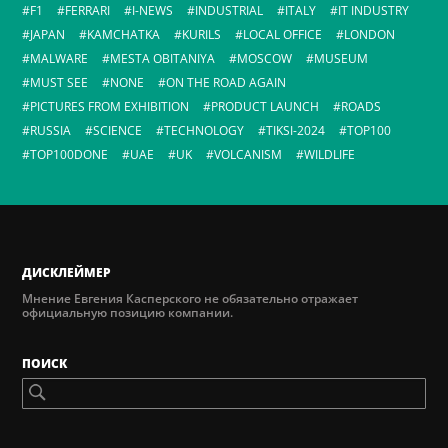
F1
FERRARI
I-NEWS
INDUSTRIAL
ITALY
IT INDUSTRY
JAPAN
KAMCHATKA
KURILS
LOCAL OFFICE
LONDON
MALWARE
MESTA OBITANIYA
MOSCOW
MUSEUM
MUST SEE
NONE
ON THE ROAD AGAIN
PICTURES FROM EXHIBITION
PRODUCT LAUNCH
ROADS
RUSSIA
SCIENCE
TECHNOLOGY
TIKSI-2024
TOP100
TOP100DONE
UAE
UK
VOLCANISM
WILDLIFE
ДИСКЛЕЙМЕР
Мнение Евгения Касперского не обязательно отражает
официальную позицию компании.
ПОИСК