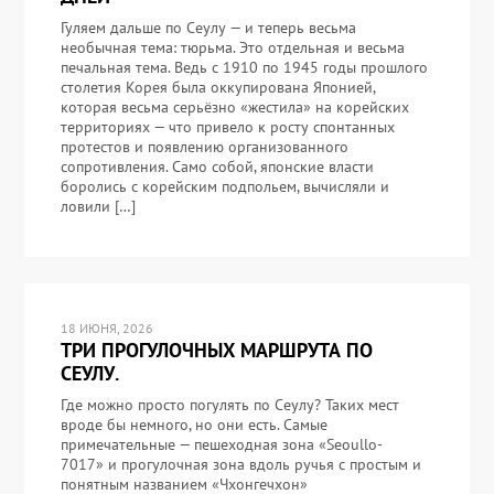
Гуляем дальше по Сеулу — и теперь весьма
необычная тема: тюрьма. Это отдельная и весьма
печальная тема. Ведь с 1910 по 1945 годы прошлого
столетия Корея была оккупирована Японией,
которая весьма серьёзно «жестила» на корейских
территориях — что привело к росту спонтанных
протестов и появлению организованного
сопротивления. Само собой, японские власти
боролись с корейским подпольем, вычисляли и
ловили […]
18 ИЮНЯ, 2026
ТРИ ПРОГУЛОЧНЫХ МАРШРУТА ПО
СЕУЛУ.
Где можно просто погулять по Сеулу? Таких мест
вроде бы немного, но они есть. Самые
примечательные — пешеходная зона «Seoullo-
7017» и прогулочная зона вдоль ручья с простым и
понятным названием «Чхонгечхон»