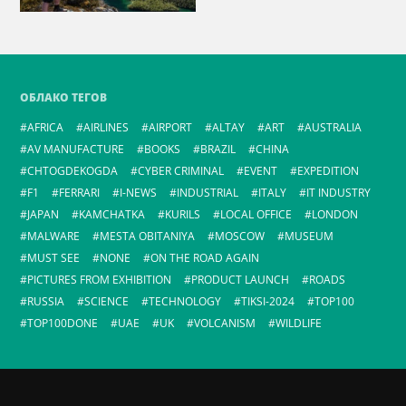
ОБЛАКО ТЕГОВ
AFRICA
AIRLINES
AIRPORT
ALTAY
ART
AUSTRALIA
AV MANUFACTURE
BOOKS
BRAZIL
CHINA
CHTOGDEKOGDA
CYBER CRIMINAL
EVENT
EXPEDITION
F1
FERRARI
I-NEWS
INDUSTRIAL
ITALY
IT INDUSTRY
JAPAN
KAMCHATKA
KURILS
LOCAL OFFICE
LONDON
MALWARE
MESTA OBITANIYA
MOSCOW
MUSEUM
MUST SEE
NONE
ON THE ROAD AGAIN
PICTURES FROM EXHIBITION
PRODUCT LAUNCH
ROADS
RUSSIA
SCIENCE
TECHNOLOGY
TIKSI-2024
TOP100
TOP100DONE
UAE
UK
VOLCANISM
WILDLIFE