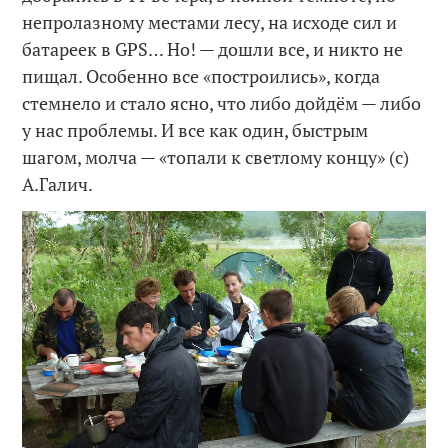
непролазному местами лесу, на исходе сил и
батареек в GPS… Но! — дошли все, и никто не
пищал. Особенно все «построились», когда
стемнело и стало ясно, что либо дойдём — либо
у нас проблемы. И все как один, быстрым
шагом, молча —
«топали к светлому концу» (с)
А.Галич.