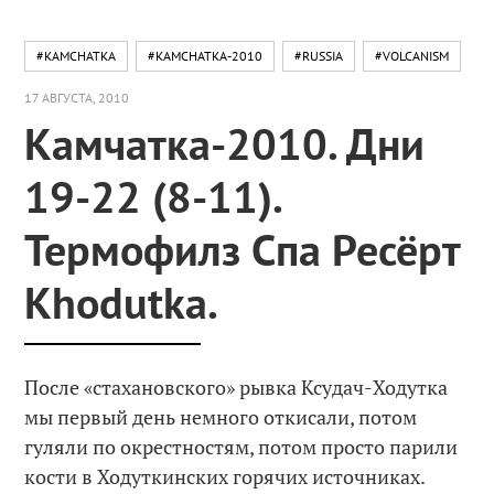
#KAMCHATKA
#KAMCHATKA-2010
#RUSSIA
#VOLCANISM
17 АВГУСТА, 2010
Камчатка-2010. Дни
19-22 (8-11).
Термофилз Спа Ресёрт
Khodutka.
После «стахановского» рывка Ксудач-Ходутка
мы первый день немного откисали, потом
гуляли по окрестностям, потом просто парили
кости в Ходуткинских горячих источниках.