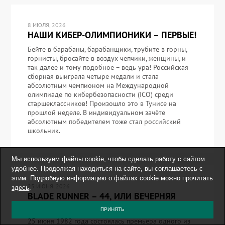
8 ИЮЛЯ, 2026
НАШИ КИБЕР-ОЛИМПИОНИКИ – ПЕРВЫЕ!
Бейте в барабаны, барабанщики, трубите в горны,
горнисты, бросайте в воздух чепчики, женщины, и
так далее и тому подобное – ведь ура! Российская
сборная выиграла четыре медали и стала
абсолютным чемпионом на Международной
олимпиаде по кибербезопасности (ICO) среди
старшеклассников! Произошло это в Тунисе на
прошлой неделе. В индивидуальном зачёте
абсолютным победителем тоже стал российский
школьник.
Мы используем файлы cookie, чтобы сделать работу с сайтом
удобнее. Продолжая находиться на сайте, вы соглашаетесь с
этим. Подробную информацию о файлах cookie можно прочитать
25 ИЮНЯ, 2026
здесь
.
BLADE RUNNER – 44, ИЛИ ВЕЧЕРНЯЯ
АФИША 25.06.2026.
ПРИНЯТЬ
25 июня 1982 года состоялась премьера одного из