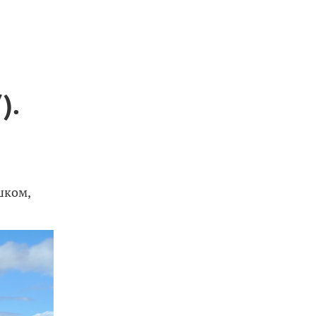
).
шком,