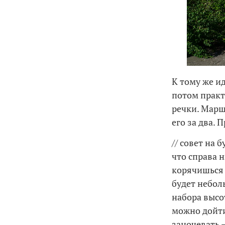
К тому же и
потом практ
речки. Марш
его за два.
// совет на 
что справа 
корячишься 
будет небол
набора высо
можно дойти
заночевать 