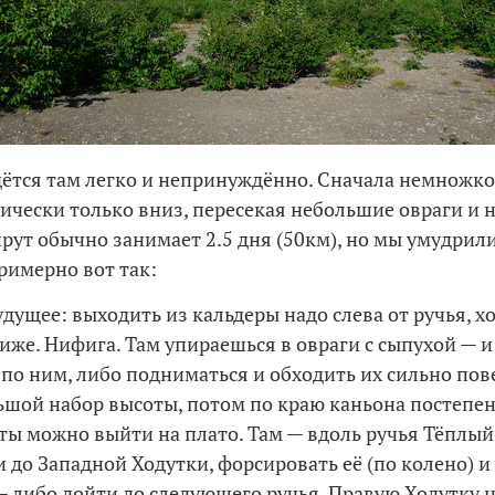
дётся там легко и непринуждённо. Сначала немножко
ически только вниз, пересекая небольшие овраги и 
рут обычно занимает 2.5 дня (50км), но мы умудрил
 Примерно
вот так:
будущее: выходить из кальдеры надо слева от ручья, х
ниже. Нифига. Там упираешься в овраги с сыпухой — и
по ним, либо подниматься и обходить их сильно пов
ьшой набор высоты, потом по краю каньона постепен
ты можно выйти на плато. Там — вдоль ручья Тёплый
 до Западной Ходутки, форсировать её (по колено) и
— либо дойти до следующего ручья. Правую Ходутку 