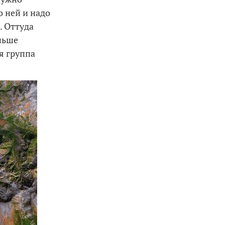
о ней и надо
. Оттуда
ньше
я группа