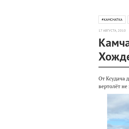
#KAMCHATKA
17 АВГУСТА, 2010
Камча
Хожде
От Ксудача 
вертолёт не