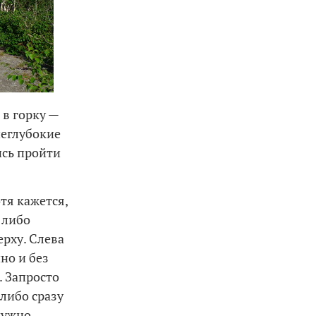
 в горку —
неглубокие
ись пройти
отя кажется,
 либо
ерху. Слева
но и без
. Запросто
 либо сразу
нужно