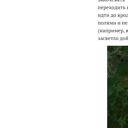
переходить 
идти до вро
полями и пе
(например, в
засветло до