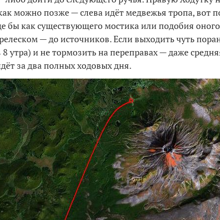
как можно позже — слева идёт медвежья тропа, вот п
де бы как существующего мостика или подобия оного
релеском — до источников. Если выходить чуть пора
 8 утра) и не тормозить на переправах — даже средня
йдёт за два полных ходовых дня.