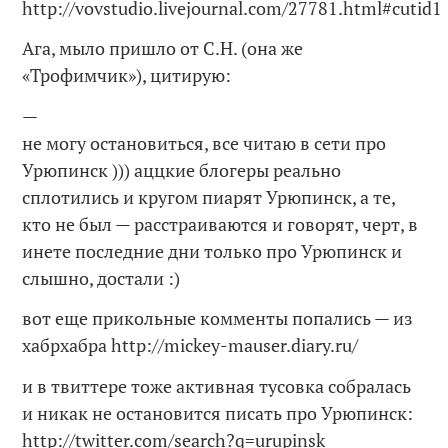
http://vovstudio.livejournal.com/27781.html#cutid1
Ага, мыло пришло от С.Н. (она же
«Трофимчик»), цитирую:
—
не могу остановиться, все читаю в сети про
Урюпинск ))) аццкие блогеры реально
сплотились и кругом пиарят Урюпинск, а те,
кто не был — расстраиваются и говорят, черт, в
инете последние дни только про Урюпинск и
слышно, достали :)
вот еще прикольные комменты попались — из
хабрхабра http://mickey-mauser.diary.ru/
и в твиттере тоже активная тусовка собралась
и никак не остановится писать про Урюпинск:
http://twitter.com/search?q=urupinsk