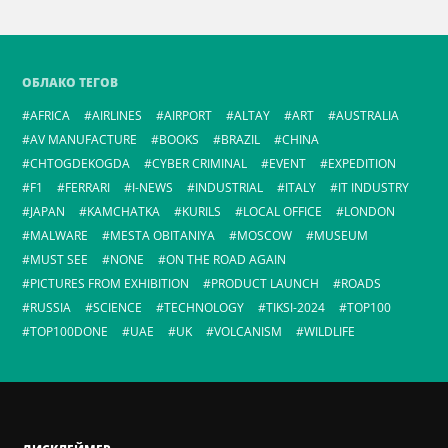
ОБЛАКО ТЕГОВ
AFRICA
AIRLINES
AIRPORT
ALTAY
ART
AUSTRALIA
AV MANUFACTURE
BOOKS
BRAZIL
CHINA
CHTOGDEKOGDA
CYBER CRIMINAL
EVENT
EXPEDITION
F1
FERRARI
I-NEWS
INDUSTRIAL
ITALY
IT INDUSTRY
JAPAN
KAMCHATKA
KURILS
LOCAL OFFICE
LONDON
MALWARE
MESTA OBITANIYA
MOSCOW
MUSEUM
MUST SEE
NONE
ON THE ROAD AGAIN
PICTURES FROM EXHIBITION
PRODUCT LAUNCH
ROADS
RUSSIA
SCIENCE
TECHNOLOGY
TIKSI-2024
TOP100
TOP100DONE
UAE
UK
VOLCANISM
WILDLIFE