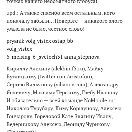
точках нашего необъятного глобуса!
upd.: А также спасибо всем остальным, кого
поначалу забыли… Поверьте — никакого злого
умысла не было, честное слово!
pryanik
volg_vistex
ostap_bb
volg_vistex
6-meising-6
_svetoch31
anna_stepnova
Кириллу Алехину (alekhin.f5.ru), Майку
Бутлицкому (twitter.com/aristofun),
Сергею Вильянову (vilianov.com), Александру
Янкевичу, Максиму Терскому, Глебу Иванову.
И обязательно — всей команде NoMobile.ru:
Николаю Турубару, Киму Коршунову, Алексею
Гончарову, Гореловой Кате,Звягину Ивану,
Ведерникову Алексею, Леониду Чурикову