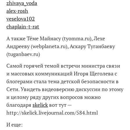
zhivaya_voda
alex-rosh
veselova102
chaplain-t-rat
А также Тёме Майнасу (tyomma.ru), Лехе
Андрееву (webplaneta.ru), Аскару Туганбаеву
(tuganbaev.ru)
Самой горячей темой встречи министра связи
и массовых коммуникаций Игоря Щеголева с
блогерами стала тема детской безопасности в
Сети. Увидеть видеоверсию дискуссии по этому
и целому ряду других вопросов можно
благодаря
skelick
вот тут —
http://skelick.livejournal.com/584.html
И еще: