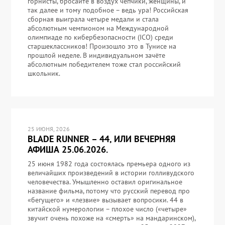
горнисты, бросайте в воздух чепчики, женщины, и
так далее и тому подобное – ведь ура! Российская
сборная выиграла четыре медали и стала
абсолютным чемпионом на Международной
олимпиаде по кибербезопасности (ICO) среди
старшеклассников! Произошло это в Тунисе на
прошлой неделе. В индивидуальном зачёте
абсолютным победителем тоже стал российский
школьник.
25 ИЮНЯ, 2026
BLADE RUNNER – 44, ИЛИ ВЕЧЕРНЯЯ
АФИША 25.06.2026.
25 июня 1982 года состоялась премьера одного из
величайших произведений в истории голливудского
человечества. Умышленно оставил оригинальное
название фильма, потому что русский перевод про
«бегущего» и «лезвие» вызывает вопросики. 44 в
китайской нумерологии – плохое число («четыре»
звучит очень похоже на «смерть» на мандаринском),