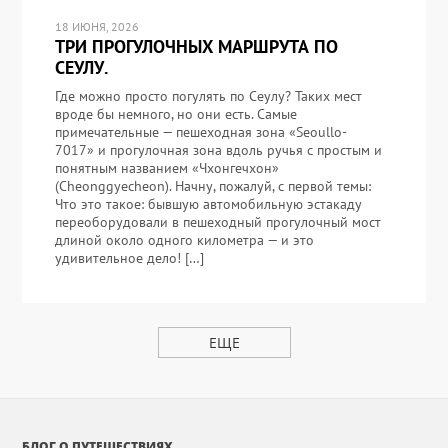
18 ИЮНЯ, 2026
ТРИ ПРОГУЛОЧНЫХ МАРШРУТА ПО
СЕУЛУ.
Где можно просто погулять по Сеулу? Таких мест
вроде бы немного, но они есть. Самые
примечательные — пешеходная зона «Seoullo-
7017» и прогулочная зона вдоль ручья с простым и
понятным названием «Чхонгечхон»
(Cheonggyecheon). Начну, пожалуй, с первой темы:
Что это такое: бывшую автомобильную эстакаду
переоборудовали в пешеходный прогулочный мост
длиной около одного километра — и это
удивительное дело! […]
ЕЩЕ
БЛОГ О ПУТЕШЕСТВИЯХ