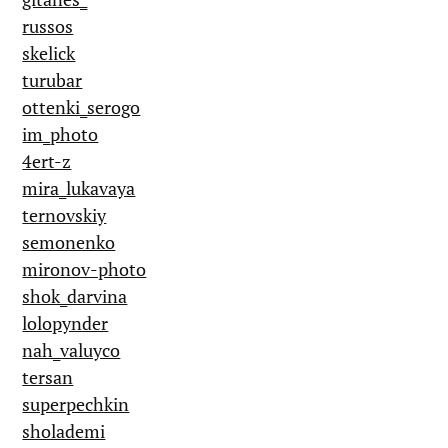
russos
skelick
turubar
ottenki_serogo
im_photo
4ert-z
mira_lukavaya
ternovskiy
semonenko
mironov-photo
shok_darvina
lolopynder
nah_valuyco
tersan
superpechkin
sholademi