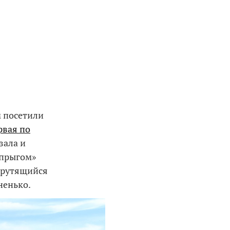
 посетили
рвая по
зала и
дпрыгом»
 крутящийся
ненько.