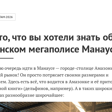
TAM-2026
то, что вы хотели знать о
нском мегаполисе Манаус
ую очередь идти в Манаусе — городе-столице Амазон
й рынок! Он просто потрясает своими размерами и
м. Здесь есть всё, что водится в Амазонке и её прито
ной книги» (дельфинов, например). А в таких широк
ах разнообразие широчайшее: