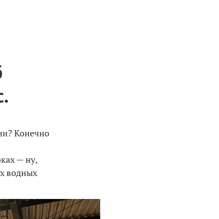
б
.
ии? Конечно
ках — ну,
их водных