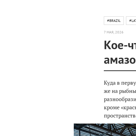
#BRAZIL
#LA
7 МАЯ, 2026
Кое-ч
амазо
Куда в перв
же на рыбны
разнообразие
кроме «крас
пространств