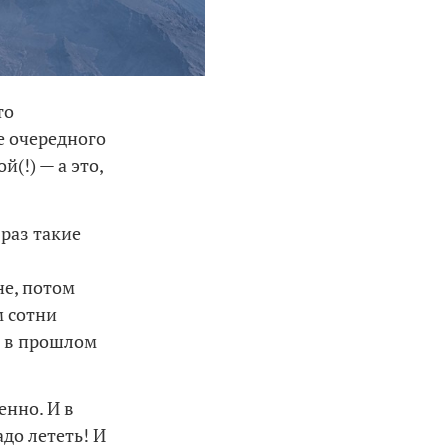
то
ле очередного
(!) — а это,
 раз такие
е, потом
м сотни
а, в прошлом
енно. И в
до лететь! И