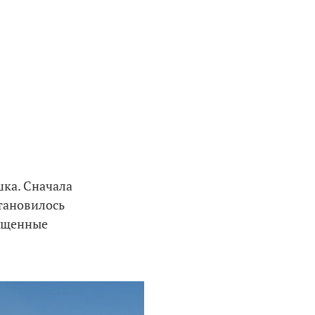
шка. Сначала
становилось
пущенные