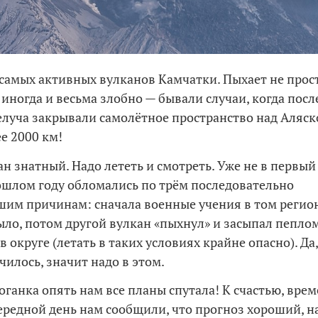
 самых активных вулканов Камчатки. Пыхает не прос
 иногда и весьма злобно — бывали случаи, когда пос
луча закрывали самолётное пространство над Аляской
е 2000 км!
ан знатный. Надо лететь и смотреть. Уже не в первый
ошлом году обломались по трём последовательно
им причинам: сначала военные учения в том регион
ыло, потом другой вулкан «пыхнул» и засыпал пепло
 округе (летать в таких условиях крайне опасно). Д
чилось, значит надо в этом.
оганка опять нам все планы спутала! К счастью, врем
ередной день нам сообщили, что прогноз хороший, на