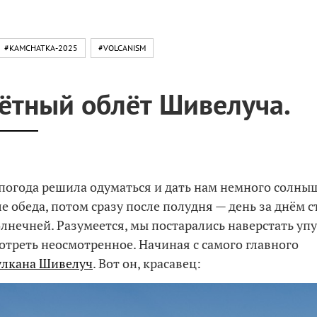
#KAMCHATKA-2025
#VOLCANISM
ётный облёт Шивелуча.
погода решила одуматься и дать нам немного солны
ле обеда, потом сразу после полудня — день за днём 
солнечней. Разумеется, мы постарались наверстать у
отреть неосмотренное. Начиная с самого главного
улкана Шивелуч
. Вот он, красавец: