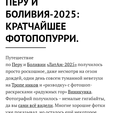
ПЕРУ И
БОЛИВИЯ-2025:
КРАТЧАЙШЕЕ
ФОТОПОПУРРИ.
Путешествие
по
Перу
и
Боливии
«ЛатАм-2025»
получилось
просто роскошное, даже несмотря на сезон
дождей, один день совсем туманной невезухи
на
Тропе инков
и «разводку» с фотошоп-
раскрасками «радужных гор»
Виникунка
.
Фотографий получилось – немалые гигабайты,
да вы
сами всё видели
. Многие хорошие фотки
уже показывал, но осталось ещё некоторое