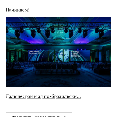
Начинаем!
Дальше: рай и ад по-бразильски…