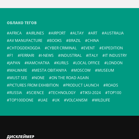
ОБЛАКО ТЕГОВ
AFRICA
AIRLINES
AIRPORT
ALTAY
ART
AUSTRALIA
AV MANUFACTURE
BOOKS
BRAZIL
CHINA
CHTOGDEKOGDA
CYBER CRIMINAL
EVENT
EXPEDITION
F1
FERRARI
I-NEWS
INDUSTRIAL
ITALY
IT INDUSTRY
JAPAN
KAMCHATKA
KURILS
LOCAL OFFICE
LONDON
MALWARE
MESTA OBITANIYA
MOSCOW
MUSEUM
MUST SEE
NONE
ON THE ROAD AGAIN
PICTURES FROM EXHIBITION
PRODUCT LAUNCH
ROADS
RUSSIA
SCIENCE
TECHNOLOGY
TIKSI-2024
TOP100
TOP100DONE
UAE
UK
VOLCANISM
WILDLIFE
ДИСКЛЕЙМЕР