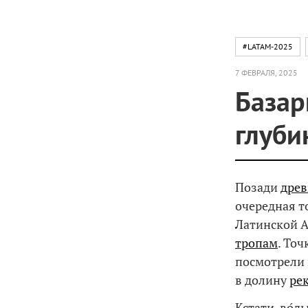
#LATAM-2025
7 ФЕВРАЛЯ, 2025
Базар
глуби
Позади
древ
очередная т
Латинской А
тропам
. То
посмотрели 
в долину
ре
Кстати, во́