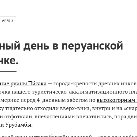
#PERU
ный день в перуанской
нке.
ние руины Пи́сака
— города-крепости древних инков.
очка нашего туристическо-акклиматизационного пл
мерике перед 4-дневным забегом по
высокогорным
чку тщательно отходили вверх-вниз, внутри и на «сна
и отфоткали, впечатлениями впечатлились, пора дви
ки Урубамбы
.
ды этой реки питают бассейн великой… даже
величайш