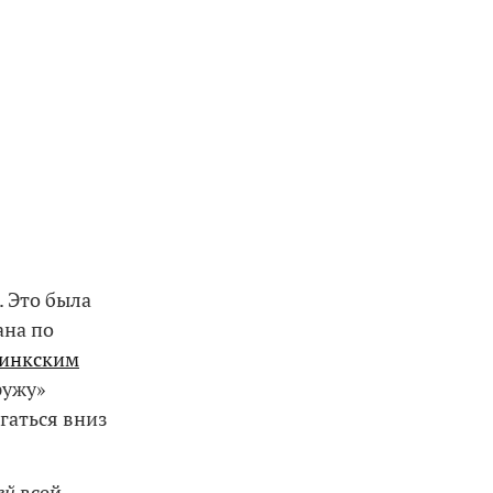
 Это была
ана по
 инкским
ружу»
гаться вниз
ей
всей