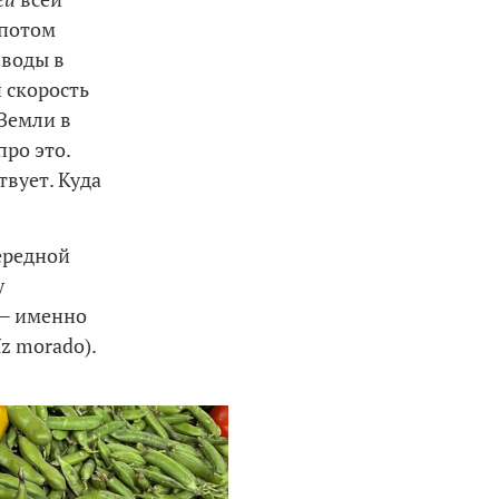
 потом
 воды в
и скорость
 Земли в
про это.
твует. Куда
чередной
у
 — именно
z morado).
.