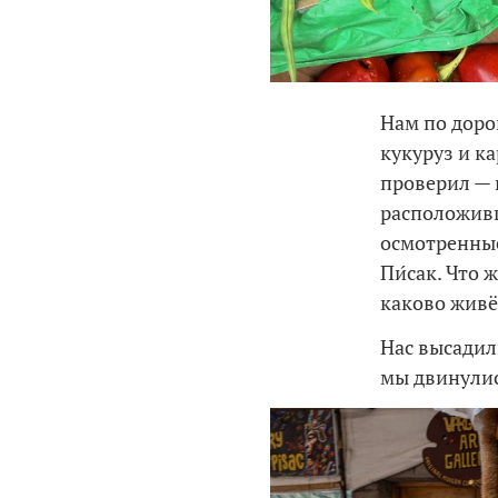
Нам по доро
кукуруз и к
проверил — 
расположивш
осмотренные
Пи́сак. Что
каково живё
Нас высадил
мы двинулис