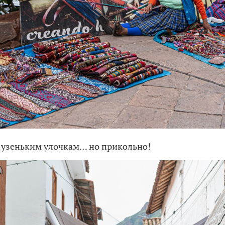
 узеньким улочкам… но прикольно!