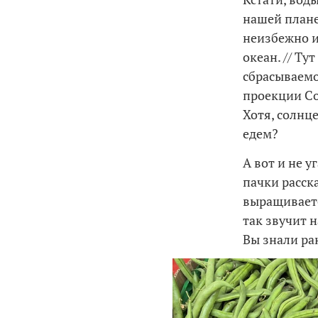
нашей план
неизбежно и
океан. // Ту
сбрасываемо
проекции Сол
Хотя, солнц
едем?
А вот и не у
пачки расск
выращивает
так звучит 
Вы знали ран