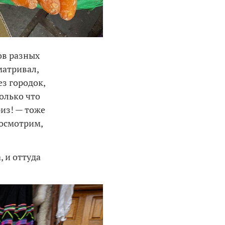
ов разных
матривал,
з городок,
олько что
из! — тоже
Посмотрим,
, и оттуда