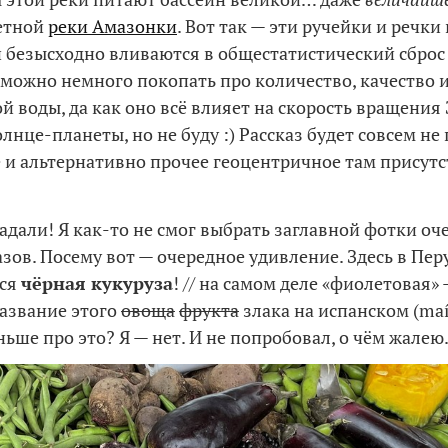
етной
реки Амазонки
. Вот так — эти ручейки и речки
 безысходно вливаются в общестатистический сброс
т можно немного покопать про количество, качество 
й воды, да как оно всё влияет на скорость вращения
нце-планеты, но не буду :) Рассказ будет совсем не 
е и альтернативно прочее геоцентричное там присутс
гадали! Я как-то не смог выбрать заглавной фотки о
азов. Посему вот — очередное удивление. Здесь в Пер
ся
чёрная кукуруза
! // на самом деле «фиолетовая»
название этого
овоща
фрукта
злака на испанском (maí
ьше про это? Я — нет. И не попробовал, о чём жалею