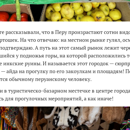
ге рассказывали, что в Перу произрастают сотни вид
артошек. На что отвечаю: на местном рынке гулял, ос
подтверждаю. А путь на этот самый рынок лежит чере
ийся у подножья горы, на которой расположились т
 инкские руины. И называется этот городок — сюрпр
 ж — айда на прогулку по его закоулкам и площадям! 
тся обычному перуанскому человеку.
и в туристическо-базарном местечке в центре города
ь для прогулочных мероприятий, а как иначе!