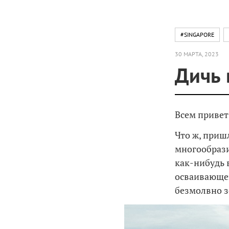
#SINGAPORE
30 МАРТА, 2023
Дичь 
Всем привет
Что ж, приш
многообра
как-нибудь 
осваивающег
безмолвно з