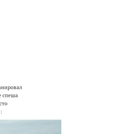
ланировал
е спеша
сто
: