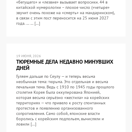
«бегущего» и «лезвие» вызывает вопросики. 44 в
китайской нумерологии – плохое число («четыре»
звучит очень похоже на «смерть» на мандаринском),
в связи с этим пост переносится на 25 июня 2027
года. … … […]
19 ИЮНЯ, 2026
ТЮРЕМНЫЕ ДЕЛА НЕДАВНО МИНУВШИХ
ДНЕЙ
Гуляем дальше по Сеулу — и теперь весьма
необычная тема: тюрьма. Это отдельная и весьма
печальная тема. Ведь с 1910 по 1945 годы прошлого
столетия Корея была оккупирована Японией,
которая весьма серьёзно «жестила» на корейских
территориях — что привело к росту спонтанных
протестов и появлению организованного
сопротивления. Само собой, японские власти
боролись с корейским подпольем, вычисляли и
ловили […]