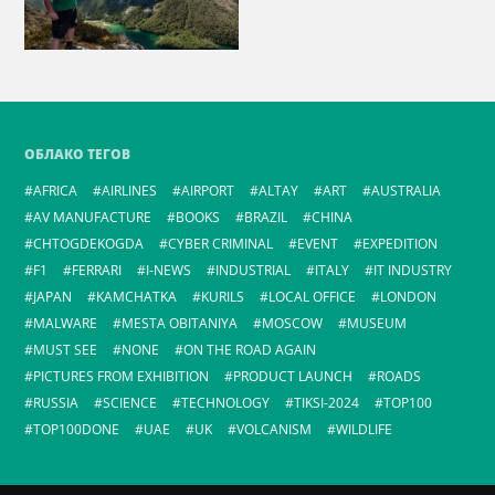
ОБЛАКО ТЕГОВ
AFRICA
AIRLINES
AIRPORT
ALTAY
ART
AUSTRALIA
AV MANUFACTURE
BOOKS
BRAZIL
CHINA
CHTOGDEKOGDA
CYBER CRIMINAL
EVENT
EXPEDITION
F1
FERRARI
I-NEWS
INDUSTRIAL
ITALY
IT INDUSTRY
JAPAN
KAMCHATKA
KURILS
LOCAL OFFICE
LONDON
MALWARE
MESTA OBITANIYA
MOSCOW
MUSEUM
MUST SEE
NONE
ON THE ROAD AGAIN
PICTURES FROM EXHIBITION
PRODUCT LAUNCH
ROADS
RUSSIA
SCIENCE
TECHNOLOGY
TIKSI-2024
TOP100
TOP100DONE
UAE
UK
VOLCANISM
WILDLIFE