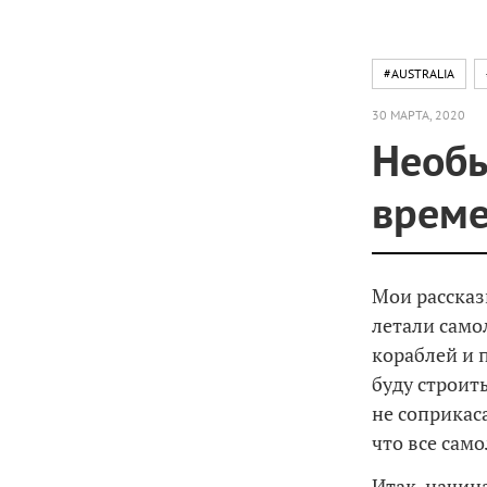
#AUSTRALIA
30 МАРТА, 2020
Необы
време
Мои расска
летали само
кораблей и п
буду строит
не соприкас
что все сам
Итак, начин