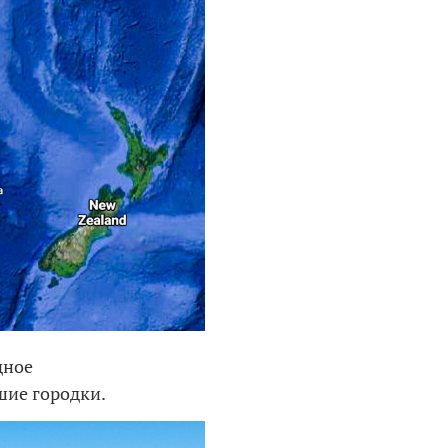
дное
шие городки.