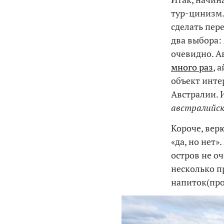
тур-цинизм.
сделать пер
два выбора:
очевидно. А
много раз
, 
объект инте
Австралии. 
австралийс
Короче, вер
«да, но нет»
остров не оч
несколько п
напиток(пр