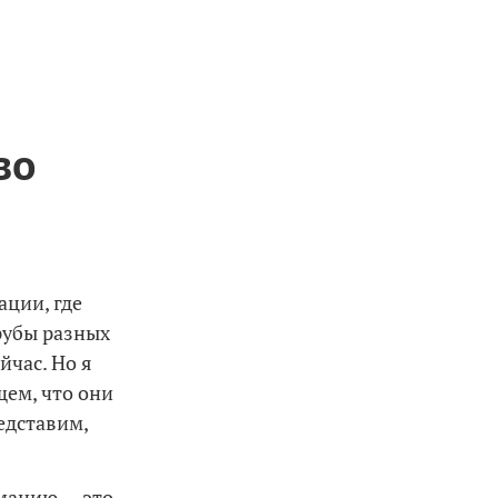
во
ации, где
рубы разных
йчас. Но я
щем, что они
едставим,
сманию — это