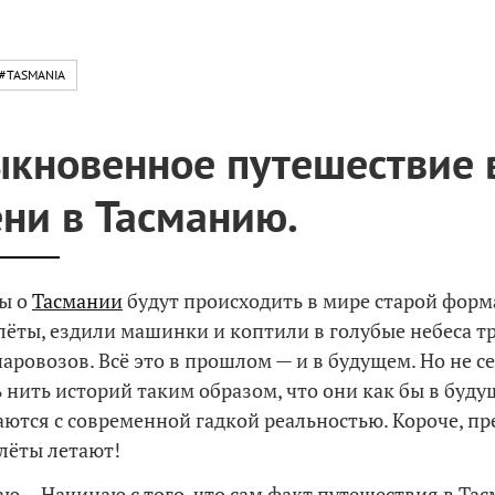
#TASMANIA
кновенное путешествие 
ни в Тасманию.
зы о
Тасмании
будут происходить в мире старой форм
лёты, ездили машинки и коптили в голубые небеса т
аровозов. Всё это в прошлом — и в будущем. Но не се
ь нить историй таким образом, что они как бы в буду
аются с современной гадкой реальностью. Короче, пр
олёты летают!
аю… Начинаю с того, что сам факт путешествия в Та