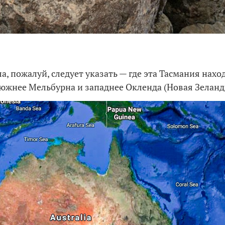
а, пожалуй, следует указать — где эта Тасмания нахо
 южнее Мельбурна и западнее Окленда (Новая Зеланди