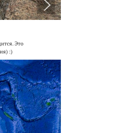
дится. Это
я) :)