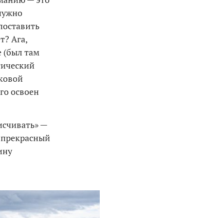
 нужно
поставить
т? Ага,
 (был там
стический
иковой
го освоен
исчивать» —
т прекрасный
ину