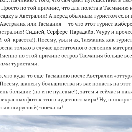
 Просто по той причине, что для полёта в Тасманию
есадку в Австралии! А перед обычным туристом если 
 Австралия или Тасмания — то что этот турист выбере
встралию!
Сидней
,
Сёрферс-Парадайз
,
Улуру
и прочее
ай-ой-красота!). Посему, увы и ах, Тасмания как тури
ресна только в случае достаточного освоения матер
Именно по этой причине остров Тасмания больше все
кими
туристами.
ю, что куда-то ещё Тасманию после Австралии «оттур
. Посему, шансы у большинства из вас попасть на это
ень большие (но и не нулевые!), затем я сейчас и нак
рекрасных фоток этого чудесного мира! Ну, попкорн-
отивовирусный)-поехали!