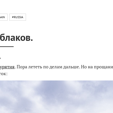
AIN
#RUSSIA
блаков.
,
урятия
. Пора лететь по делам дальше. Но на прощан
ток: