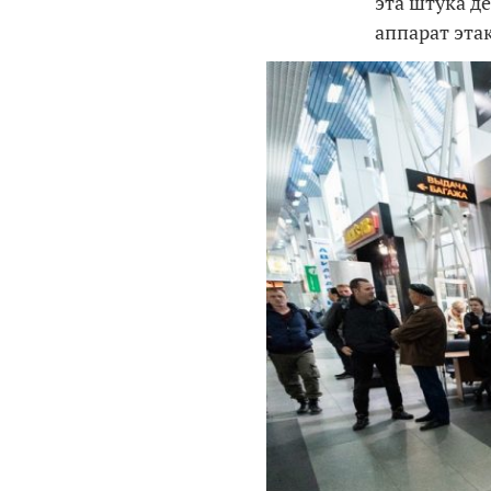
эта штука д
аппарат эта