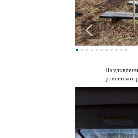
На удивлени
ровненько, 