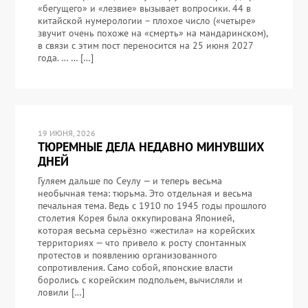
«бегущего» и «лезвие» вызывает вопросики. 44 в
китайской нумерологии – плохое число («четыре»
звучит очень похоже на «смерть» на мандаринском),
в связи с этим пост переносится на 25 июня 2027
года. … … […]
19 ИЮНЯ, 2026
ТЮРЕМНЫЕ ДЕЛА НЕДАВНО МИНУВШИХ
ДНЕЙ
Гуляем дальше по Сеулу — и теперь весьма
необычная тема: тюрьма. Это отдельная и весьма
печальная тема. Ведь с 1910 по 1945 годы прошлого
столетия Корея была оккупирована Японией,
которая весьма серьёзно «жестила» на корейских
территориях — что привело к росту спонтанных
протестов и появлению организованного
сопротивления. Само собой, японские власти
боролись с корейским подпольем, вычисляли и
ловили […]