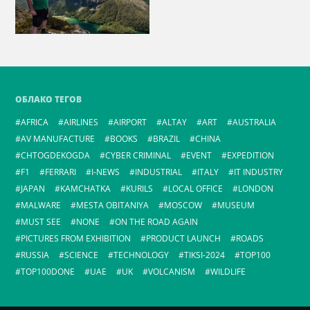
ОБЛАКО ТЕГОВ
AFRICA
AIRLINES
AIRPORT
ALTAY
ART
AUSTRALIA
AV MANUFACTURE
BOOKS
BRAZIL
CHINA
CHTOGDEKOGDA
CYBER CRIMINAL
EVENT
EXPEDITION
F1
FERRARI
I-NEWS
INDUSTRIAL
ITALY
IT INDUSTRY
JAPAN
KAMCHATKA
KURILS
LOCAL OFFICE
LONDON
MALWARE
MESTA OBITANIYA
MOSCOW
MUSEUM
MUST SEE
NONE
ON THE ROAD AGAIN
PICTURES FROM EXHIBITION
PRODUCT LAUNCH
ROADS
RUSSIA
SCIENCE
TECHNOLOGY
TIKSI-2024
TOP100
TOP100DONE
UAE
UK
VOLCANISM
WILDLIFE