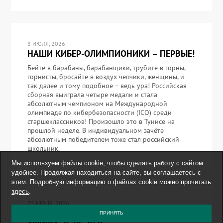
8 ИЮЛЯ, 2026
НАШИ КИБЕР-ОЛИМПИОНИКИ – ПЕРВЫЕ!
Бейте в барабаны, барабанщики, трубите в горны,
горнисты, бросайте в воздух чепчики, женщины, и
так далее и тому подобное – ведь ура! Российская
сборная выиграла четыре медали и стала
абсолютным чемпионом на Международной
олимпиаде по кибербезопасности (ICO) среди
старшеклассников! Произошло это в Тунисе на
прошлой неделе. В индивидуальном зачёте
абсолютным победителем тоже стал российский
школьник.
Мы используем файлы cookie, чтобы сделать работу с сайтом
удобнее. Продолжая находиться на сайте, вы соглашаетесь с
этим. Подробную информацию о файлах cookie можно прочитать
здесь
.
25 ИЮНЯ, 2026
BLADE RUNNER – 44, ИЛИ ВЕЧЕРНЯЯ
ПРИНЯТЬ