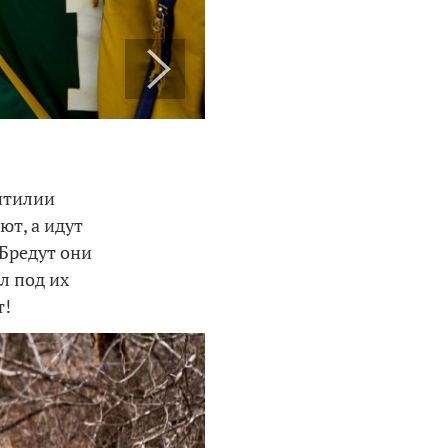
ептилии
ют, а идут
 Бредут они
л под их
т!