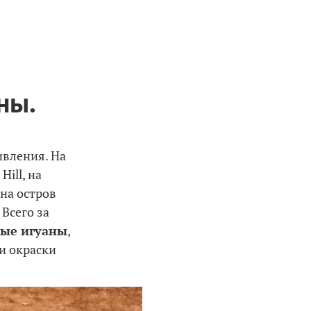
ны.
вления. На
ill, на
 на остров
Всего за
ые игуаны
,
 и окраски