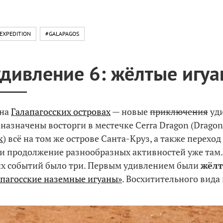
EXPEDITION
#GALAPAGOS
удивление 6: жёлтые игуа
 на
Галапагосских островах
— новые
приключения
уди
назначены восторги в местечке Cerra Dragon (Dragon H
к
) всё на том же острове Санта-Круз, а также переход
и продолжение разнообразных активностей уже там. 
х событий было три. Первым удивлением были
жёлт
апагосские наземные игуаны»
. Восхитительного вида