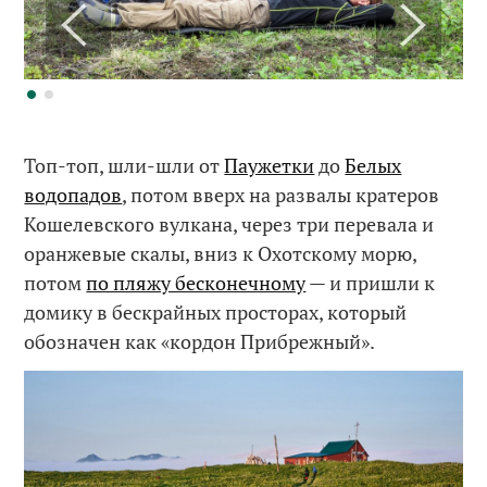
Топ-топ, шли-шли от
Паужетки
до
Белых
водопадов
, потом вверх на развалы кратеров
Кошелевского вулкана, через три перевала и
оранжевые скалы, вниз к Охотскому морю,
потом
по пляжу бесконечному
— и пришли к
домику в бескрайных просторах, который
обозначен как «кордон Прибрежный».