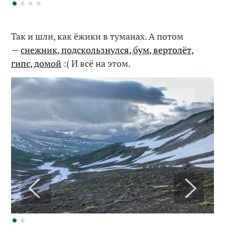
Так и шли, как ёжики в туманах. А потом
—
снежник, подскользнулся, бум, вертолёт,
гипс, домой
:( И всё на этом.