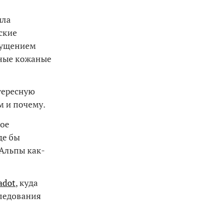
ыла
ские
ощущением
зные кожаные
тересную
м и почему.
кое
де бы
 Альпы как-
adot
, куда
ледования