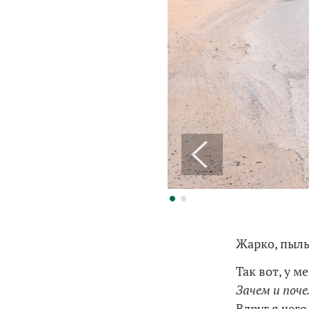
Жарко, пыль
Так вот, у м
Зачем и поч
Вдруг я чего