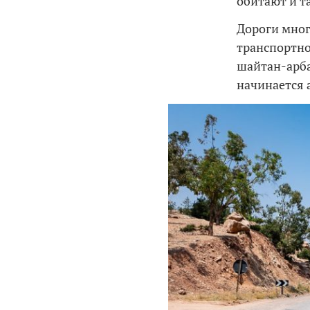
обитают и т
Дороги мног
транспортно
шайтан-арба
начинается 