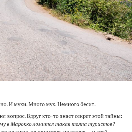
но. И мухи. Много мух. Немного бесит.
еня вопрос. Вдруг кто-то знает секрет этой тайны:
ему в Марокко ломится такая толпа туристов?
-то не знаю, не понимаю, не ведаю — и зря?