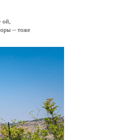
 ой,
горы — тоже