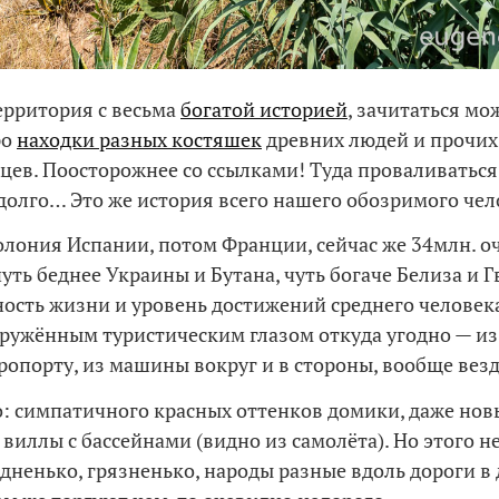
Территория с весьма
богатой историей
, зачитаться мо
ро
находки разных костяшек
древних людей и прочих
цев. Поосторожнее со ссылками! Туда проваливатьс
долго… Это же история всего нашего обозримого чел
колония Испании, потом Франции, сейчас же 34млн. о
уть беднее Украины и Бутана, чуть богаче Белиза и Г
ость жизни и уровень достижений среднего человек
ружённым туристическим глазом откуда угодно — из
эропорту, из машины вокруг и в стороны, вообще везд
: симпатичного красных оттенков домики, даже нов
виллы с бассейнами (видно из самолёта). Но этого н
дненько, грязненько, народы разные вдоль дороги в