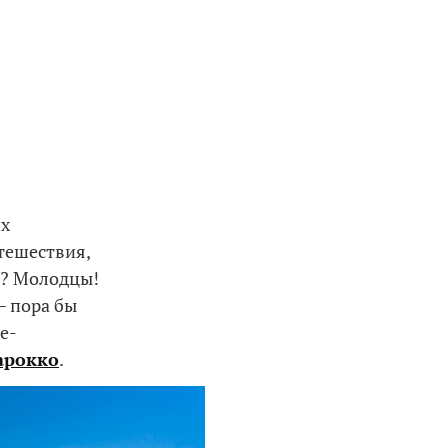
их
утешествия,
и? Молодцы!
— пора бы
е-
арокко
.