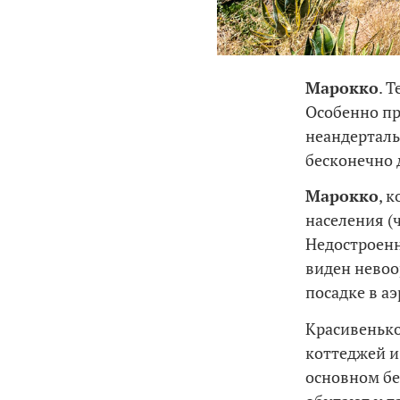
Марокко
. 
Особенно п
неандерталь
бесконечно 
Марокко
, 
населения (ч
Недостроенн
виден невоо
посадке в а
Красивенько
коттеджей и 
основном бе