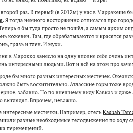
 второй раз. В первый (в 2012м) у нас в Марракеше б
я
. Я тогда немного восторженно отписался про город
Теперь я бы туда просто не пошёл, а самым ярким 
онь кожевен. Там, где обрабатываются и красятся ра
нь, грязь и тлен. И мухи.
еня в Марокко занесло на одну вполне себе очень ин
чень интересными людьми. Вот и всё на этом про заче
роде бы много разных интересных местечек. Океанс
олжно быть восхитительно. Атласские горы тоже вро
ерное, забавно. Но по внешнему виду Кавказ и даже
ко выглядят. Впрочем, неважно.
ие интересные местечки. Например, отель
Kasbah Tam
ащили разные необходимые телодвижения по ходу с
ика перемещений.