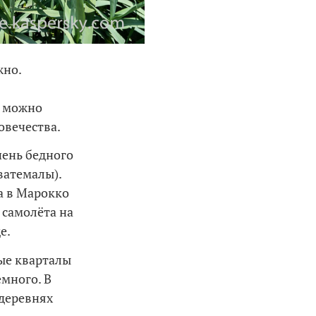
жно.
я можно
овечества.
чень бедного
ватемалы).
а в Марокко
 самолёта на
е.
ые кварталы
емного. В
 деревнях