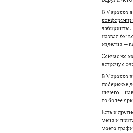
В Марокко я
конференци
лабиринты. 
назвал бы в
изделия — во
Сейчас же м
встречу с о
В Марокко в
побережье д
ничего… нав
то более яр
Есть и друг
меня и прит
моего граф