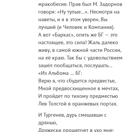
мракобесие. Прав был М. Задорнов
говоря: «Ну тупые…». Несмотря на
наветы, и я в этом уверен, Вы
лучший (и Человек и Компания).
А вот «Баркас», опять же БГ — это
настоящее, это сила! Жаль далеко
живу, в самой южной части России,
на её краю. Так бы с удовольствием
зашёл пообщаться, послушать…
«Из Альбома … БГ:
Верю я, что сбудется предвестье,
Мной предвосхищенное в мечтах,
И пройдет по тихому предместью
Лев Толстой в оранжевых портах.
И Тургенев, дурь смешавши с
дрянью,
Дружески прошепчет в ухо мне: