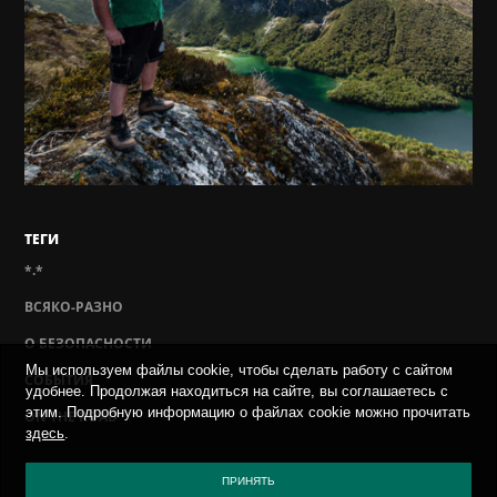
ТЕГИ
*.*
ВСЯКО-РАЗНО
О БЕЗОПАСНОСТИ
Мы используем файлы cookie, чтобы сделать работу с сайтом
СОБЫТИЯ
удобнее. Продолжая находиться на сайте, вы соглашаетесь с
этим. Подробную информацию о файлах cookie можно прочитать
ON THE ROAD
здесь
.
ПОЛИТИКА КОНФИДЕНЦИАЛЬНОСТИ
ПРИНЯТЬ