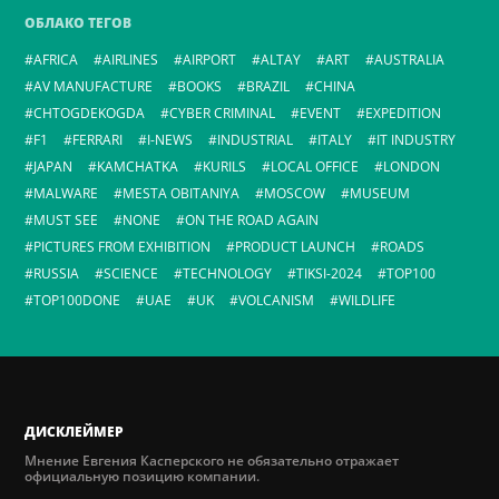
ОБЛАКО ТЕГОВ
AFRICA
AIRLINES
AIRPORT
ALTAY
ART
AUSTRALIA
AV MANUFACTURE
BOOKS
BRAZIL
CHINA
CHTOGDEKOGDA
CYBER CRIMINAL
EVENT
EXPEDITION
F1
FERRARI
I-NEWS
INDUSTRIAL
ITALY
IT INDUSTRY
JAPAN
KAMCHATKA
KURILS
LOCAL OFFICE
LONDON
MALWARE
MESTA OBITANIYA
MOSCOW
MUSEUM
MUST SEE
NONE
ON THE ROAD AGAIN
PICTURES FROM EXHIBITION
PRODUCT LAUNCH
ROADS
RUSSIA
SCIENCE
TECHNOLOGY
TIKSI-2024
TOP100
TOP100DONE
UAE
UK
VOLCANISM
WILDLIFE
ДИСКЛЕЙМЕР
Мнение Евгения Касперского не обязательно отражает
официальную позицию компании.