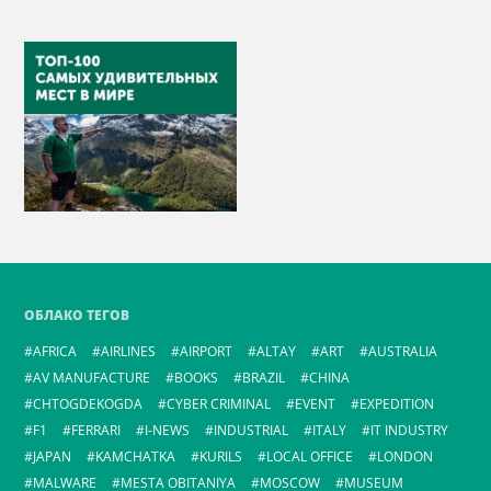
ОБЛАКО ТЕГОВ
AFRICA
AIRLINES
AIRPORT
ALTAY
ART
AUSTRALIA
AV MANUFACTURE
BOOKS
BRAZIL
CHINA
CHTOGDEKOGDA
CYBER CRIMINAL
EVENT
EXPEDITION
F1
FERRARI
I-NEWS
INDUSTRIAL
ITALY
IT INDUSTRY
JAPAN
KAMCHATKA
KURILS
LOCAL OFFICE
LONDON
MALWARE
MESTA OBITANIYA
MOSCOW
MUSEUM