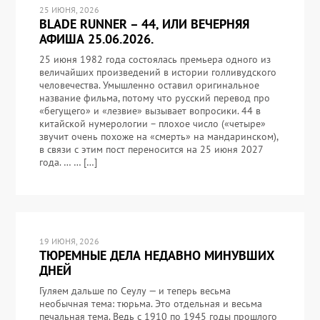
25 ИЮНЯ, 2026
BLADE RUNNER – 44, ИЛИ ВЕЧЕРНЯЯ
АФИША 25.06.2026.
25 июня 1982 года состоялась премьера одного из
величайших произведений в истории голливудского
человечества. Умышленно оставил оригинальное
название фильма, потому что русский перевод про
«бегущего» и «лезвие» вызывает вопросики. 44 в
китайской нумерологии – плохое число («четыре»
звучит очень похоже на «смерть» на мандаринском),
в связи с этим пост переносится на 25 июня 2027
года. … … […]
19 ИЮНЯ, 2026
ТЮРЕМНЫЕ ДЕЛА НЕДАВНО МИНУВШИХ
ДНЕЙ
Гуляем дальше по Сеулу — и теперь весьма
необычная тема: тюрьма. Это отдельная и весьма
печальная тема. Ведь с 1910 по 1945 годы прошлого