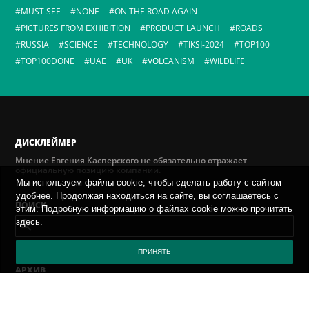
MUST SEE
NONE
ON THE ROAD AGAIN
PICTURES FROM EXHIBITION
PRODUCT LAUNCH
ROADS
RUSSIA
SCIENCE
TECHNOLOGY
TIKSI-2024
TOP100
TOP100DONE
UAE
UK
VOLCANISM
WILDLIFE
ДИСКЛЕЙМЕР
Мнение Евгения Касперского не обязательно отражает
официальную позицию компании.
Мы используем файлы cookie, чтобы сделать работу с сайтом
удобнее. Продолжая находиться на сайте, вы соглашаетесь с
ПОИСК
этим. Подробную информацию о файлах cookie можно прочитать
здесь
.
ПРИНЯТЬ
AРХИВ
ВЫБЕРИТЕ МЕСЯЦ