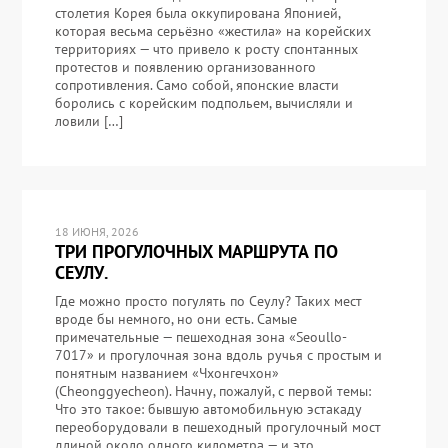
столетия Корея была оккупирована Японией,
которая весьма серьёзно «жестила» на корейских
территориях — что привело к росту спонтанных
протестов и появлению организованного
сопротивления. Само собой, японские власти
боролись с корейским подпольем, вычисляли и
ловили […]
18 ИЮНЯ, 2026
ТРИ ПРОГУЛОЧНЫХ МАРШРУТА ПО
СЕУЛУ.
Где можно просто погулять по Сеулу? Таких мест
вроде бы немного, но они есть. Самые
примечательные — пешеходная зона «Seoullo-
7017» и прогулочная зона вдоль ручья с простым и
понятным названием «Чхонгечхон»
(Cheonggyecheon). Начну, пожалуй, с первой темы:
Что это такое: бывшую автомобильную эстакаду
переоборудовали в пешеходный прогулочный мост
длиной около одного километра — и это