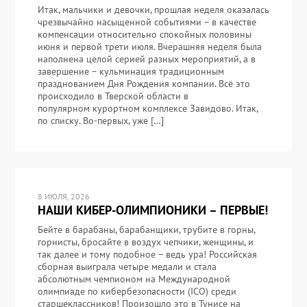
Итак, мальчики и девочки, прошлая неделя оказалась
чрезвычайно насыщенной событиями – в качестве
компенсации относительно спокойных половины
июня и первой трети июля. Вчерашняя неделя была
наполнена целой серией разных мероприятий, а в
завершение – кульминация традиционным
празднованием Дня Рождения компании. Всё это
происходило в Тверской области в
популярном курортном комплексе Завидово. Итак,
по списку. Во-первых, уже […]
8 ИЮЛЯ, 2026
НАШИ КИБЕР-ОЛИМПИОНИКИ – ПЕРВЫЕ!
Бейте в барабаны, барабанщики, трубите в горны,
горнисты, бросайте в воздух чепчики, женщины, и
так далее и тому подобное – ведь ура! Российская
сборная выиграла четыре медали и стала
абсолютным чемпионом на Международной
олимпиаде по кибербезопасности (ICO) среди
старшеклассников! Произошло это в Тунисе на