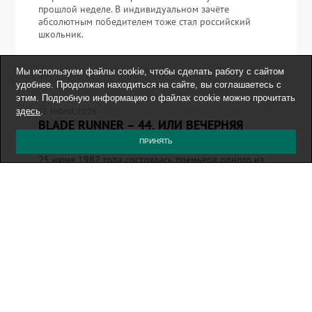
прошлой неделе. В индивидуальном зачёте
абсолютным победителем тоже стал российский
школьник.
Мы используем файлы cookie, чтобы сделать работу с сайтом
удобнее. Продолжая находиться на сайте, вы соглашаетесь с
этим. Подробную информацию о файлах cookie можно прочитать
25 ИЮНЯ, 2026
здесь
.
BLADE RUNNER – 44, ИЛИ ВЕЧЕРНЯЯ
АФИША 25.06.2026.
ПРИНЯТЬ
25 июня 1982 года состоялась премьера одного из
величайших произведений в истории голливудского
человечества. Умышленно оставил оригинальное
название фильма, потому что русский перевод про
«бегущего» и «лезвие» вызывает вопросики. 44 в
китайской нумерологии – плохое число («четыре»
звучит очень похоже на «смерть» на мандаринском),
в связи с этим пост переносится на 25 июня 2027
года. … … […]