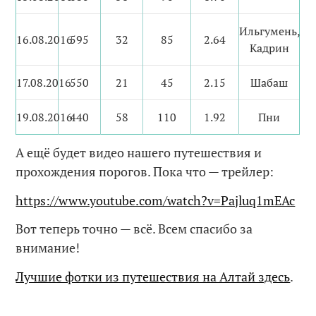
Ильгумень,
16.08.2016
595
32
85
2.64
Кадрин
17.08.2016
550
21
45
2.15
Шабаш
19.08.2016
440
58
110
1.92
Пни
А ещё будет видео нашего путешествия и
прохождения порогов. Пока что — трейлер:
https://www.youtube.com/watch?v=Pajluq1mEAc
Вот теперь точно — всё. Всем спасибо за
внимание!
Лучшие фотки из путешествия на Алтай здесь
.