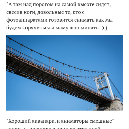
"А там над порогом на самой высоте сидят,
свесив ноги, довольные те, кто с
фотоаппаратами готовится снимать как мы
будем корячиться и маму вспоминать"
(с)
"Хороший аквапарк, и аниматоры смешные" —
запись в дневнике в один из этих дней.