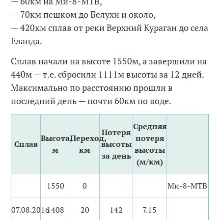
— 60км на Ми-8-МТВ,
— 70км пешком до Белухи и около,
— 420км сплав от реки Верхний Кураган до села
Еланда.
Сплав начали на высоте 1550м, а завершили на
440м — т.е. сбросили 1111м высоты за 12 дней.
Максимально по расстоянию прошли в
последний день — почти 60км по воде.
Средняя
Потеря
Высота,
Переход,
потеря
Сплав
высоты
м
км
высоты
за день
(м/км)
1550
0
Ми-8-МТВ
07.08.2016
1408
20
142
7.15