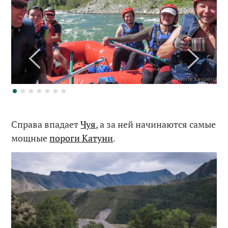
Справа впадает
Чуя
, а за ней начинаются самые
мощные
пороги Катуни
.