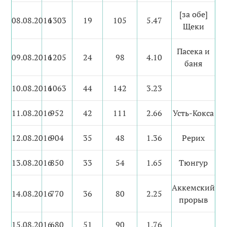
[за обе]
08.08.2016
1303
19
105
5.47
Щеки
Пасека и
09.08.2016
1205
24
98
4.10
баня
10.08.2016
1063
44
142
3.23
11.08.2016
952
42
111
2.66
Усть-Кокса
12.08.2016
904
35
48
1.36
Рерих
13.08.2016
850
33
54
1.65
Тюнгур
Аккемский
14.08.2016
770
36
80
2.25
прорыв
15.08.2016
680
51
90
1.76