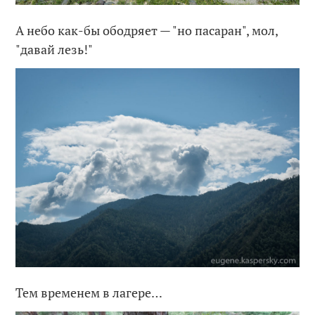
А небо как-бы ободряет — "но пасаран", мол,
"давай лезь!"
Тем временем в лагере…