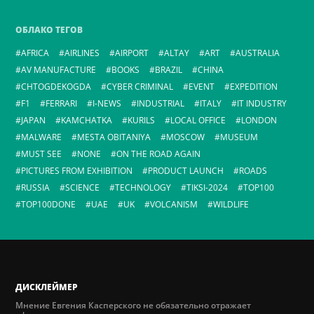
ОБЛАКО ТЕГОВ
AFRICA
AIRLINES
AIRPORT
ALTAY
ART
AUSTRALIA
AV MANUFACTURE
BOOKS
BRAZIL
CHINA
CHTOGDEKOGDA
CYBER CRIMINAL
EVENT
EXPEDITION
F1
FERRARI
I-NEWS
INDUSTRIAL
ITALY
IT INDUSTRY
JAPAN
KAMCHATKA
KURILS
LOCAL OFFICE
LONDON
MALWARE
MESTA OBITANIYA
MOSCOW
MUSEUM
MUST SEE
NONE
ON THE ROAD AGAIN
PICTURES FROM EXHIBITION
PRODUCT LAUNCH
ROADS
RUSSIA
SCIENCE
TECHNOLOGY
TIKSI-2024
TOP100
TOP100DONE
UAE
UK
VOLCANISM
WILDLIFE
ДИСКЛЕЙМЕР
Мнение Евгения Касперского не обязательно отражает