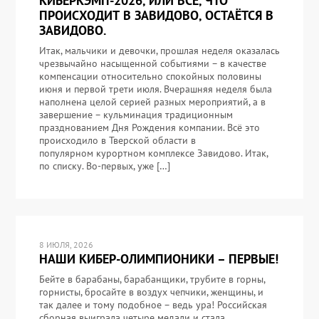
КИБЕРКЭМП-2026, ИЛИ ВСЁ, ЧТО
ПРОИСХОДИТ В ЗАВИДОВО, ОСТАЁТСЯ В
ЗАВИДОВО.
Итак, мальчики и девочки, прошлая неделя оказалась
чрезвычайно насыщенной событиями – в качестве
компенсации относительно спокойных половины
июня и первой трети июля. Вчерашняя неделя была
наполнена целой серией разных мероприятий, а в
завершение – кульминация традиционным
празднованием Дня Рождения компании. Всё это
происходило в Тверской области в
популярном курортном комплексе Завидово. Итак,
по списку. Во-первых, уже […]
8 ИЮЛЯ, 2026
НАШИ КИБЕР-ОЛИМПИОНИКИ – ПЕРВЫЕ!
Бейте в барабаны, барабанщики, трубите в горны,
горнисты, бросайте в воздух чепчики, женщины, и
так далее и тому подобное – ведь ура! Российская
сборная выиграла четыре медали и стала