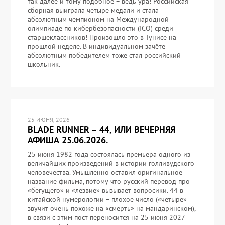
так далее и тому подобное – ведь ура! Российская
сборная выиграла четыре медали и стала
абсолютным чемпионом на Международной
олимпиаде по кибербезопасности (ICO) среди
старшеклассников! Произошло это в Тунисе на
прошлой неделе. В индивидуальном зачёте
абсолютным победителем тоже стал российский
школьник.
25 ИЮНЯ, 2026
BLADE RUNNER – 44, ИЛИ ВЕЧЕРНЯЯ
АФИША 25.06.2026.
25 июня 1982 года состоялась премьера одного из
величайших произведений в истории голливудского
человечества. Умышленно оставил оригинальное
название фильма, потому что русский перевод про
«бегущего» и «лезвие» вызывает вопросики. 44 в
китайской нумерологии – плохое число («четыре»
звучит очень похоже на «смерть» на мандаринском),
в связи с этим пост переносится на 25 июня 2027