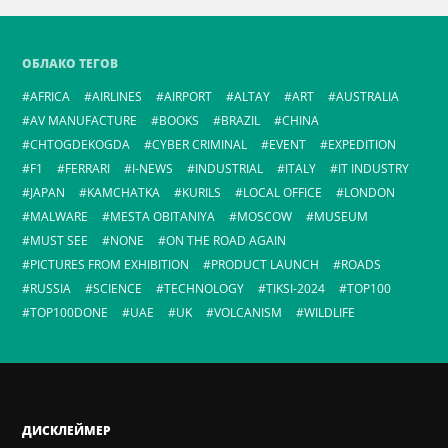
ОБЛАКО ТЕГОВ
AFRICA
AIRLINES
AIRPORT
ALTAY
ART
AUSTRALIA
AV MANUFACTURE
BOOKS
BRAZIL
CHINA
CHTOGDEKOGDA
CYBER CRIMINAL
EVENT
EXPEDITION
F1
FERRARI
I-NEWS
INDUSTRIAL
ITALY
IT INDUSTRY
JAPAN
KAMCHATKA
KURILS
LOCAL OFFICE
LONDON
MALWARE
MESTA OBITANIYA
MOSCOW
MUSEUM
MUST SEE
NONE
ON THE ROAD AGAIN
PICTURES FROM EXHIBITION
PRODUCT LAUNCH
ROADS
RUSSIA
SCIENCE
TECHNOLOGY
TIKSI-2024
TOP100
TOP100DONE
UAE
UK
VOLCANISM
WILDLIFE
ДИСКЛЕЙМЕР