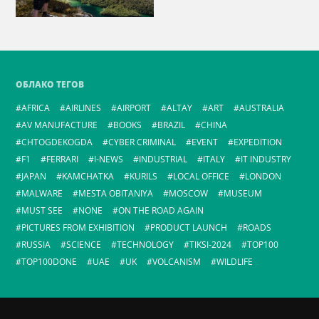
ОБЛАКО ТЕГОВ
AFRICA
AIRLINES
AIRPORT
ALTAY
ART
AUSTRALIA
AV MANUFACTURE
BOOKS
BRAZIL
CHINA
CHTOGDEKOGDA
CYBER CRIMINAL
EVENT
EXPEDITION
F1
FERRARI
I-NEWS
INDUSTRIAL
ITALY
IT INDUSTRY
JAPAN
KAMCHATKA
KURILS
LOCAL OFFICE
LONDON
MALWARE
MESTA OBITANIYA
MOSCOW
MUSEUM
MUST SEE
NONE
ON THE ROAD AGAIN
PICTURES FROM EXHIBITION
PRODUCT LAUNCH
ROADS
RUSSIA
SCIENCE
TECHNOLOGY
TIKSI-2024
TOP100
TOP100DONE
UAE
UK
VOLCANISM
WILDLIFE