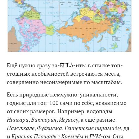
Ещё нужно сразу за-
EULA
-ить: в списке топ-
стошных необычностей встречаются места,
совершенно несоизмеримые по масштабам.
Есть природные жемчужно-уникальности,
годные для топ-100 сами по себе, независимо
от своих размеров. Например, водопады
Ниагара
,
Виктория
,
Игуассу
, а ещё разные
Памуккале
,
Фудзияма
,
Египетские пирамиды
, да
и
Красная Площадь
с
Кремлём
и
ГУМ
-ом. Они