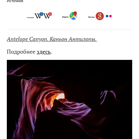
Источник
Antelope Canyon. Каньон Антилопы.
Подробнее
здесь
.