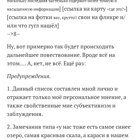
поскольку последняя частенько содержит более точную и
] [ссылка на карту
]
насыщенную информацию
«где это?»
[ссылка на фотки
свои на фликре и/
вау, крутто!!
или что гугл нашёл]
–>8–
Ну, вот примерно так будет происходить
дальнейшее повествование. Вроде всё на
этом…. А, нет, не всё. Ещё раз:
Предупреждения.
1. Данный список составлен мной лично и
отражает только моё персональное мнение, а
также свойственные мне субъективизм и
заблуждения.
2. Замечания типа «у нас тоже есть самое синее
озеро, самая красивая скала, а караси в нашем