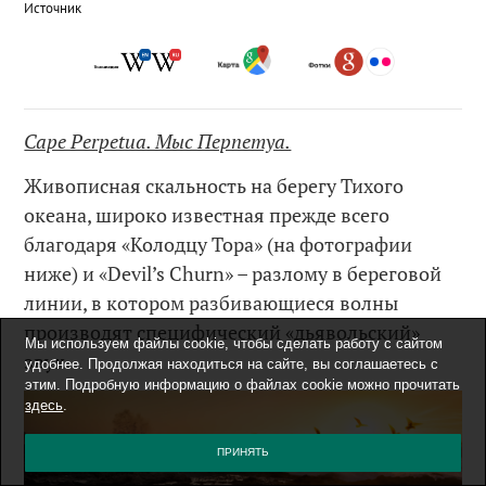
Источник
Cape Perpetua. Мыс Перпетуа.
Живописная скальность на берегу Тихого
океана, широко известная прежде всего
благодаря «Колодцу Тора» (на фотографии
ниже) и «Devil’s Churn» – разлому в береговой
линии, в котором разбивающиеся волны
производят специфический «дьявольский»
Мы используем файлы cookie, чтобы сделать работу с сайтом
звук.
удобнее. Продолжая находиться на сайте, вы соглашаетесь с
этим. Подробную информацию о файлах cookie можно прочитать
здесь
.
ПРИНЯТЬ