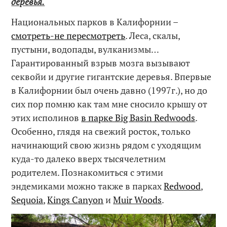
деревья.
Национальных парков в Калифорнии –
смотреть-не пересмотреть
. Леса, скалы,
пустыни, водопады, вулканизмы…
Гарантированный взрыв мозга вызывают
секвойи и другие гигантские деревья. Впервые
в Калифорнии был очень давно (1997г.), но до
сих пор помню как там мне сносило крышу от
этих исполинов
в парке Big Basin Redwoods
.
Особенно, глядя на свежий росток, только
начинающий свою жизнь рядом с уходящим
куда-то далеко вверх тысячелетним
родителем. Познакомиться с этими
эндемиками можно также в парках
Redwood
,
Sequoia
,
Kings Canyon
и
Muir Woods
.