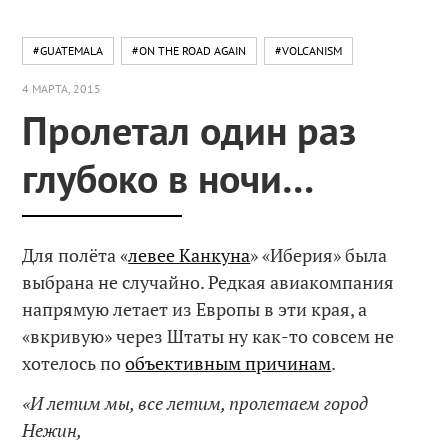
#GUATEMALA
#ON THE ROAD AGAIN
#VOLCANISM
4 МАРТА, 2015
Пролетал один раз
глубоко в ночи…
Для полёта «
левее Канкуна
» «Иберия» была
выбрана не случайно. Редкая авиакомпания
напрямую летает из Европы в эти края, а
«вкривую» через Штаты ну как-то совсем не
хотелось по
объективным причинам
.
«И летим мы, все летим, пролетаем город
Нежин,