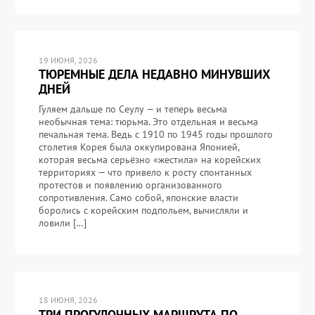
19 ИЮНЯ, 2026
ТЮРЕМНЫЕ ДЕЛА НЕДАВНО МИНУВШИХ
ДНЕЙ
Гуляем дальше по Сеулу — и теперь весьма
необычная тема: тюрьма. Это отдельная и весьма
печальная тема. Ведь с 1910 по 1945 годы прошлого
столетия Корея была оккупирована Японией,
которая весьма серьёзно «жестила» на корейских
территориях — что привело к росту спонтанных
протестов и появлению организованного
сопротивления. Само собой, японские власти
боролись с корейским подпольем, вычисляли и
ловили […]
18 ИЮНЯ, 2026
ТРИ ПРОГУЛОЧНЫХ МАРШРУТА ПО