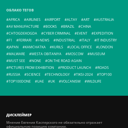
ОБЛАКО ТЕГОВ
AFRICA
AIRLINES
AIRPORT
ALTAY
ART
AUSTRALIA
AV MANUFACTURE
BOOKS
BRAZIL
CHINA
CHTOGDEKOGDA
CYBER CRIMINAL
EVENT
EXPEDITION
F1
FERRARI
I-NEWS
INDUSTRIAL
ITALY
IT INDUSTRY
JAPAN
KAMCHATKA
KURILS
LOCAL OFFICE
LONDON
MALWARE
MESTA OBITANIYA
MOSCOW
MUSEUM
MUST SEE
NONE
ON THE ROAD AGAIN
PICTURES FROM EXHIBITION
PRODUCT LAUNCH
ROADS
RUSSIA
SCIENCE
TECHNOLOGY
TIKSI-2024
TOP100
TOP100DONE
UAE
UK
VOLCANISM
WILDLIFE
ДИСКЛЕЙМЕР
Мнение Евгения Касперского не обязательно отражает
официальную позицию компании.