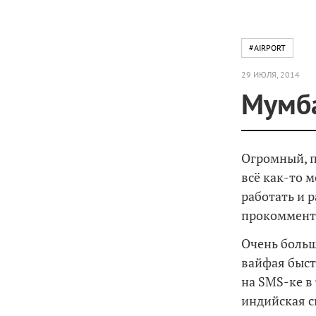
#AIRPORT
29 ИЮЛЯ, 2014
Мумба
Огромный, п
всё как-то м
работать и 
прокоммент
Очень больш
вайфая быст
на SMS-ке в
индийская с