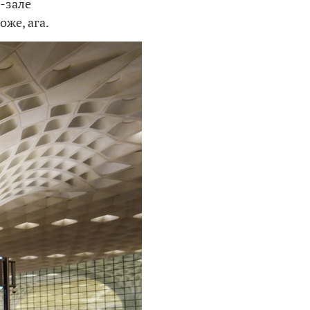
-зале
оже, ага.