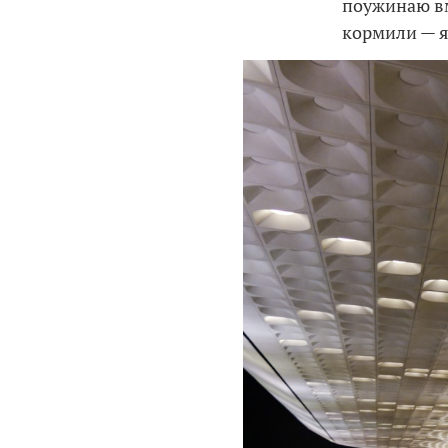
поужинаю вм
кормили — я 