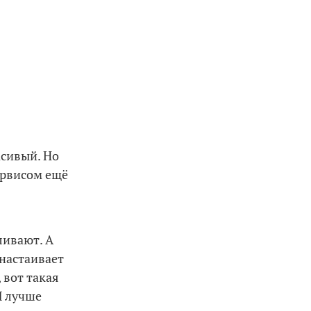
асивый. Но
сервисом ещё
ливают. А
 настаивает
 вот такая
Я лучше