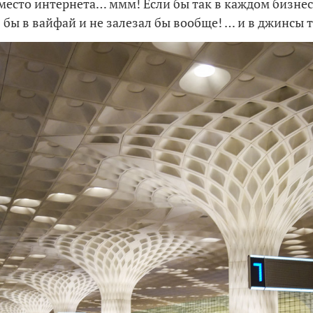
есто интернета… ммм! Если бы так в каждом бизнес
бы в вайфай и не залезал бы вообще! … и в джинсы т