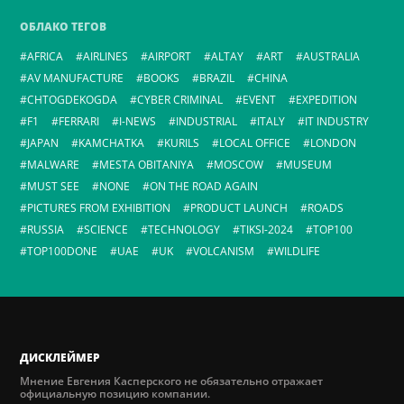
ОБЛАКО ТЕГОВ
AFRICA
AIRLINES
AIRPORT
ALTAY
ART
AUSTRALIA
AV MANUFACTURE
BOOKS
BRAZIL
CHINA
CHTOGDEKOGDA
CYBER CRIMINAL
EVENT
EXPEDITION
F1
FERRARI
I-NEWS
INDUSTRIAL
ITALY
IT INDUSTRY
JAPAN
KAMCHATKA
KURILS
LOCAL OFFICE
LONDON
MALWARE
MESTA OBITANIYA
MOSCOW
MUSEUM
MUST SEE
NONE
ON THE ROAD AGAIN
PICTURES FROM EXHIBITION
PRODUCT LAUNCH
ROADS
RUSSIA
SCIENCE
TECHNOLOGY
TIKSI-2024
TOP100
TOP100DONE
UAE
UK
VOLCANISM
WILDLIFE
ДИСКЛЕЙМЕР
Мнение Евгения Касперского не обязательно отражает
официальную позицию компании.