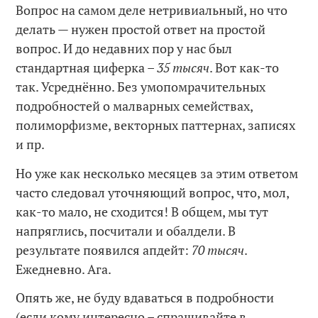
Вопрос на самом деле нетривиальный, но что
делать — нужен простой ответ на простой
вопрос. И до недавних пор у нас был
стандартная циферка –
35 тысяч
. Вот как-то
так. Усреднённо. Без умопомрачительных
подробностей о малварных семействах,
полиморфизме, векторных паттернах, записях
и пр.
Но уже как несколько месяцев за этим ответом
часто следовал уточняющий вопрос, что, мол,
как-то мало, не сходится! В общем, мы тут
напряглись, посчитали и обалдели. В
результате появился апдейт:
70 тысяч
.
Ежедневно. Ага.
Опять же, не буду вдаваться в подробности
(если кому интересно – спрашивайте в