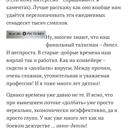
каментах). Лучше расскажу как оно вообще нам
удаётся перелопачивать эти ежедневных
семьдесят тысяч сэмплов.
Ну, многие знают, что наш
фамильный талисман –
дятел
.
И неспроста. В старые-добрые времена наш
вирлаб так и работал. Как на конвейере –
сидели и «долбали» вирусы. Между прочим,
очень сложная, утомительная и уважаемая
профессия! И я тоже много лет дятлил!
Однако времена уже давно не те. И ясно, что
при нынешнем потоке «долбать» уже просто
нереально, экономически неэффективно, да и
просто глупо. У нас уже много лет как на
боевом дежурстве …
авто-дятлы
!