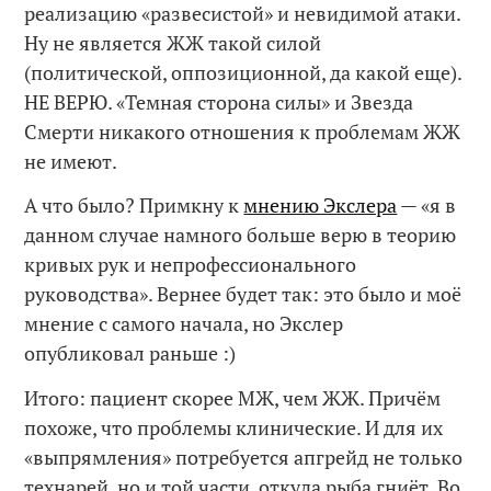
реализацию «развесистой» и невидимой атаки.
Ну не является ЖЖ такой силой
(политической, оппозиционной, да какой еще).
НЕ ВЕРЮ. «Темная сторона силы» и Звезда
Смерти никакого отношения к проблемам ЖЖ
не имеют.
А что было? Примкну к
мнению Экслера
— «я в
данном случае намного больше верю в теорию
кривых рук и непрофессионального
руководства». Вернее будет так: это было и моё
мнение с самого начала, но Экслер
опубликовал раньше :)
Итого: пациент скорее МЖ, чем ЖЖ. Причём
похоже, что проблемы клинические. И для их
«выпрямления» потребуется апгрейд не только
технарей, но и той части, откуда рыба гниёт. Во