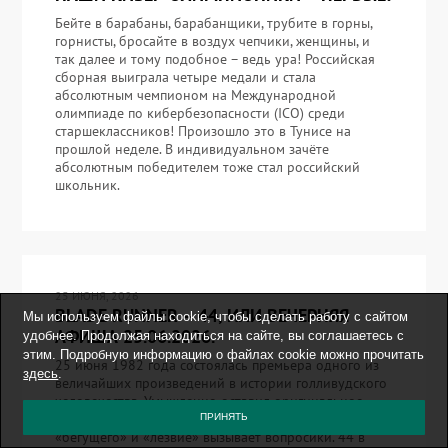
Бейте в барабаны, барабанщики, трубите в горны,
горнисты, бросайте в воздух чепчики, женщины, и
так далее и тому подобное – ведь ура! Российская
сборная выиграла четыре медали и стала
абсолютным чемпионом на Международной
олимпиаде по кибербезопасности (ICO) среди
старшеклассников! Произошло это в Тунисе на
прошлой неделе. В индивидуальном зачёте
абсолютным победителем тоже стал российский
школьник.
25 ИЮНЯ, 2026
BLADE RUNNER – 44, ИЛИ ВЕЧЕРНЯЯ
Мы используем файлы cookie, чтобы сделать работу с сайтом
АФИША 25.06.2026.
удобнее. Продолжая находиться на сайте, вы соглашаетесь с
этим. Подробную информацию о файлах cookie можно прочитать
25 июня 1982 года состоялась премьера одного из
здесь
.
величайших произведений в истории голливудского
человечества. Умышленно оставил оригинальное
название фильма, потому что русский перевод про
ПРИНЯТЬ
«бегущего» и «лезвие» вызывает вопросики. 44 в