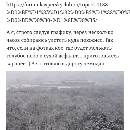
https://forum.kasperskyclub.ru/topic/14188-
%D0%BF%D1%83%D1%82%D0%B5%D1%88%D0%
%D0%BD%D0%B0-%D1%8E%D0%B3/
А я, строго следуя графику, через несколько
часов собираюсь улететь куда поюжнее. Так
что, если на фотках кое-где будет мелькать
голубое небо и сухой асфальт… приготовьтесь
заранее :) А я готовлю в дорогу чемодан.