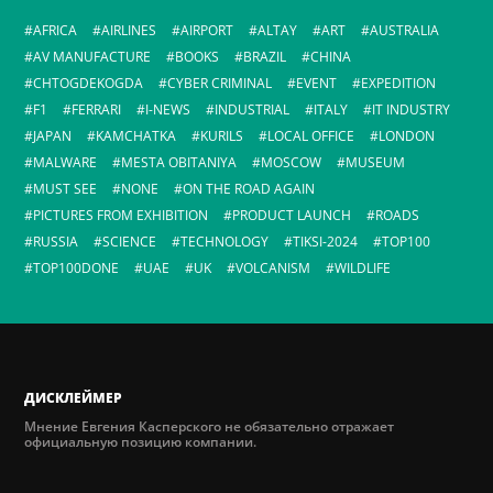
AFRICA
AIRLINES
AIRPORT
ALTAY
ART
AUSTRALIA
AV MANUFACTURE
BOOKS
BRAZIL
CHINA
CHTOGDEKOGDA
CYBER CRIMINAL
EVENT
EXPEDITION
F1
FERRARI
I-NEWS
INDUSTRIAL
ITALY
IT INDUSTRY
JAPAN
KAMCHATKA
KURILS
LOCAL OFFICE
LONDON
MALWARE
MESTA OBITANIYA
MOSCOW
MUSEUM
MUST SEE
NONE
ON THE ROAD AGAIN
PICTURES FROM EXHIBITION
PRODUCT LAUNCH
ROADS
RUSSIA
SCIENCE
TECHNOLOGY
TIKSI-2024
TOP100
TOP100DONE
UAE
UK
VOLCANISM
WILDLIFE
ДИСКЛЕЙМЕР
Мнение Евгения Касперского не обязательно отражает
официальную позицию компании.