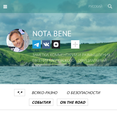
РУССКИЙ
NOTA BENE
ЗАМЕТКИ, КОММЕНТАРИИ И РАЗМЫШЛЕНИЯ
ЕВГЕНИЯ КАСПЕРСКОГО - ОФИЦИАЛЬНЫЙ
БЛОГ
*.*
ВСЯКО-РАЗНО
О БЕЗОПАСНОСТИ
СОБЫТИЯ
ON THE ROAD