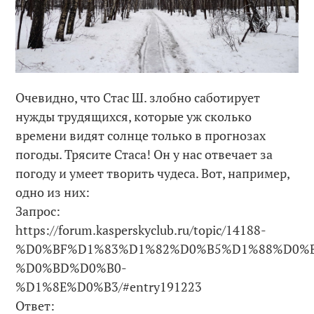
Очевидно, что Стас Ш. злобно саботирует
нужды трудящихся, которые уж сколько
времени видят солнце только в прогнозах
погоды. Трясите Стаса! Он у нас отвечает за
погоду и умеет творить чудеса. Вот, например,
одно из них:
Запрос:
https://forum.kasperskyclub.ru/topic/14188-
%D0%BF%D1%83%D1%82%D0%B5%D1%88%D0%
%D0%BD%D0%B0-
%D1%8E%D0%B3/#entry191223
Ответ: