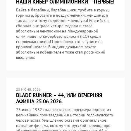
НАШИ КИБЕР-ОЛИМПИОНИКИ – ПЕРВЫЕ!
Бейте в барабаны, барабанщики, трубите в горны,
горнисты, бросайте в воздух чепчики, женщины, и
так далее и тому подобное – ведь ура! Российская
сборная выиграла четыре медали и стала
абсолютным чемпионом на Международной
олимпиаде по кибербезопасности (ICO) среди
старшеклассников! Произошло это в Тунисе на
прошлой неделе. В индивидуальном зачёте
абсолютным победителем тоже стал российский
школьник.
25 ИЮНЯ, 2026
BLADE RUNNER – 44, ИЛИ ВЕЧЕРНЯЯ
АФИША 25.06.2026.
25 июня 1982 года состоялась премьера одного из
величайших произведений в истории голливудского
человечества. Умышленно оставил оригинальное
название фильма, потому что русский перевод про
«бегущего» и «лезвие» вызывает вопросики. 44 в