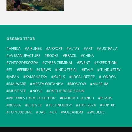
ОБЛАКО ТЕГОВ
AFRICA
AIRLINES
AIRPORT
ALTAY
ART
AUSTRALIA
AV MANUFACTURE
BOOKS
BRAZIL
CHINA
CHTOGDEKOGDA
CYBER CRIMINAL
EVENT
EXPEDITION
F1
FERRARI
I-NEWS
INDUSTRIAL
ITALY
IT INDUSTRY
JAPAN
KAMCHATKA
KURILS
LOCAL OFFICE
LONDON
MALWARE
MESTA OBITANIYA
MOSCOW
MUSEUM
MUST SEE
NONE
ON THE ROAD AGAIN
PICTURES FROM EXHIBITION
PRODUCT LAUNCH
ROADS
RUSSIA
SCIENCE
TECHNOLOGY
TIKSI-2024
TOP100
TOP100DONE
UAE
UK
VOLCANISM
WILDLIFE