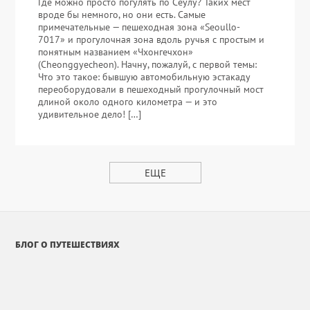
Где можно просто погулять по Сеулу? Таких мест
вроде бы немного, но они есть. Самые
примечательные — пешеходная зона «Seoullo-
7017» и прогулочная зона вдоль ручья с простым и
понятным названием «Чхонгечхон»
(Cheonggyecheon). Начну, пожалуй, с первой темы:
Что это такое: бывшую автомобильную эстакаду
переоборудовали в пешеходный прогулочный мост
длиной около одного километра — и это
удивительное дело! […]
ЕЩЕ
БЛОГ О ПУТЕШЕСТВИЯХ