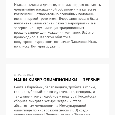
Итак, мальчики и девочки, прошлая неделя оказалась
чрезвычайно насыщенной событиями – в качестве
компенсации относительно спокойных половины
июня и первой трети июля. Вчерашняя неделя была
наполнена целой серией разных мероприятий, а в
завершение – кульминация традиционным
празднованием Дня Рождения компании. Всё это
происходило в Тверской области в
популярном курортном комплексе Завидово. Итак,
по списку. Во-первых, уже […]
8 ИЮЛЯ, 2026
НАШИ КИБЕР-ОЛИМПИОНИКИ – ПЕРВЫЕ!
Бейте в барабаны, барабанщики, трубите в горны,
горнисты, бросайте в воздух чепчики, женщины, и
так далее и тому подобное – ведь ура! Российская
сборная выиграла четыре медали и стала
абсолютным чемпионом на Международной
олимпиаде по кибербезопасности (ICO) среди
старшеклассников! Произошло это в Тунисе на