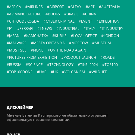
AFRICA
AIRLINES
AIRPORT
ALTAY
ART
AUSTRALIA
AV MANUFACTURE
BOOKS
BRAZIL
CHINA
CHTOGDEKOGDA
CYBER CRIMINAL
EVENT
EXPEDITION
F1
FERRARI
I-NEWS
INDUSTRIAL
ITALY
IT INDUSTRY
JAPAN
KAMCHATKA
KURILS
LOCAL OFFICE
LONDON
MALWARE
MESTA OBITANIYA
MOSCOW
MUSEUM
MUST SEE
NONE
ON THE ROAD AGAIN
PICTURES FROM EXHIBITION
PRODUCT LAUNCH
ROADS
RUSSIA
SCIENCE
TECHNOLOGY
TIKSI-2024
TOP100
TOP100DONE
UAE
UK
VOLCANISM
WILDLIFE
ДИСКЛЕЙМЕР
Мнение Евгения Касперского не обязательно отражает
официальную позицию компании.
ПОИСК