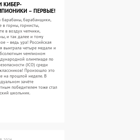
 КИБЕР-
ПИОНИКИ – ПЕРВЫЕ!
в барабаны, барабанщики,
е в горны, горнисты,
те в воздух чепчики,
ы, и так далее и тому
ое – ведь ура! Российская
я выиграла четыре медали и
абсолютным чемпионом
дународной олимпиаде по
езопасности (ICO) среди
классников! Произошло это
се на прошлой неделе. В
дуальном зачёте
тным победителем тоже стал
ский школьник.
, 2026