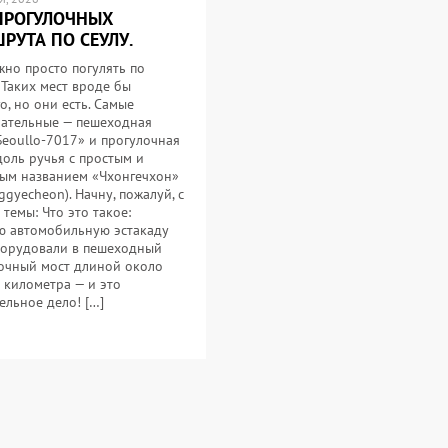
ПРОГУЛОЧНЫХ
РУТА ПО СЕУЛУ.
жно просто погулять по
 Таких мест вроде бы
о, но они есть. Самые
ательные — пешеходная
Seoullo-7017» и прогулочная
доль ручья с простым и
ым названием «Чхонгечхон»
ggyecheon). Начну, пожалуй, с
 темы: Что это такое:
 автомобильную эстакаду
орудовали в пешеходный
очный мост длиной около
 километра — и это
ельное дело! […]