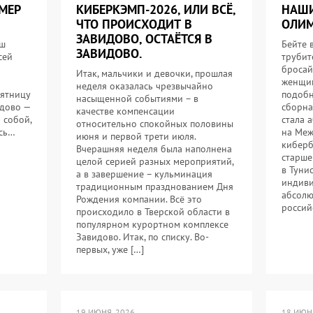
МЕР
КИБЕРКЭМП-2026, ИЛИ ВСЁ,
НАШИ
ЧТО ПРОИСХОДИТ В
ОЛИМ
ЗАВИДОВО, ОСТАЁТСЯ В
аш
Бейте 
ЗАВИДОВО.
сей
трубит
бросай
Итак, мальчики и девочки, прошлая
женщин
неделя оказалась чрезвычайно
пятницу
подобн
насыщенной событиями – в
идово —
сборна
качестве компенсации
 собой,
стала 
относительно спокойных половины
ось…
на Меж
июня и первой трети июля.
киберб
Вчерашняя неделя была наполнена
старше
целой серией разных мероприятий,
в Туни
а в завершение – кульминация
индиви
традиционным празднованием Дня
абсолю
Рождения компании. Всё это
россий
происходило в Тверской области в
популярном курортном комплексе
Завидово. Итак, по списку. Во-
первых, уже […]
19 ИЮНЯ, 2026
18 ИЮНЯ