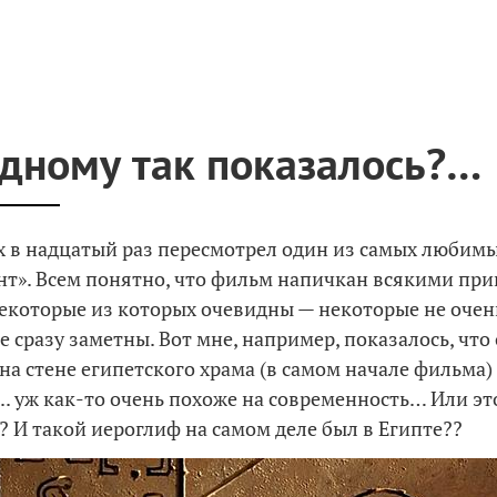
дному так показалось?…
 в надцатый раз пересмотрел один из самых любим
нт». Всем понятно, что фильм напичкан всякими пр
екоторые из которых очевидны — некоторые не очень
 сразу заметны. Вот мне, например, показалось, что
на стене египетского храма (в самом начале фильма)
.. уж как-то очень похоже на современность… Или э
? И такой иероглиф на самом деле был в Египте??