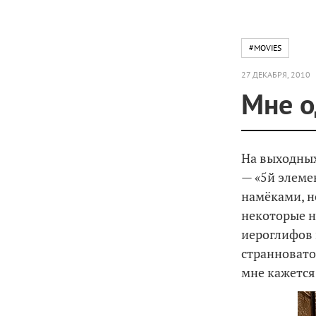
#MOVIES
27 ДЕКАБРЯ, 2010
Мне о
На выходных
— «5й элеме
намёками, н
некоторые не
иероглифов 
странновато
мне кажется