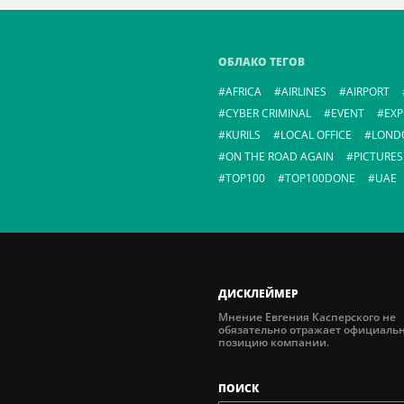
ОБЛАКО ТЕГОВ
AFRICA
AIRLINES
AIRPORT
CYBER CRIMINAL
EVENT
EXP
KURILS
LOCAL OFFICE
LOND
ON THE ROAD AGAIN
PICTURES
TOP100
TOP100DONE
UAE
ДИСКЛЕЙМЕР
Мнение Евгения Касперского не
обязательно отражает официаль
позицию компании.
ПОИСК