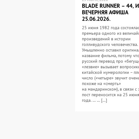
BLADE RUNNER – 44, 
ВЕЧЕРНЯЯ АФИША
25.06.2026.
25 июня 1982 года состояла
премьера одного из велича
произведений в истории
голливудского человечества.
Умышленно оставил оригина
название фильма, потому чт
русский перевод про «бегущ
«лезвие» вызывает вопросики
китайской нумерологии – пл
число («четыре» звучит очен
похоже на «смерть»
на мандаринском), в связи с
пост переносится на 25 июн
года. … … […]