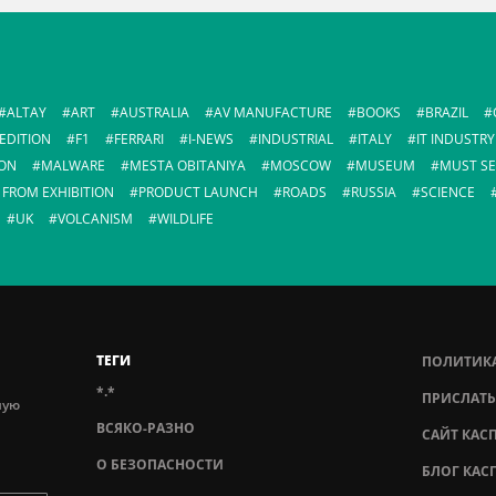
ALTAY
ART
AUSTRALIA
AV MANUFACTURE
BOOKS
BRAZIL
EDITION
F1
FERRARI
I-NEWS
INDUSTRIAL
ITALY
IT INDUSTRY
ON
MALWARE
MESTA OBITANIYA
MOSCOW
MUSEUM
MUST SE
 FROM EXHIBITION
PRODUCT LAUNCH
ROADS
RUSSIA
SCIENCE
UK
VOLCANISM
WILDLIFE
ТЕГИ
ПОЛИТИК
*.*
ПРИСЛАТЬ
ную
ВСЯКО-РАЗНО
САЙТ КАС
О БЕЗОПАСНОСТИ
БЛОГ КАС