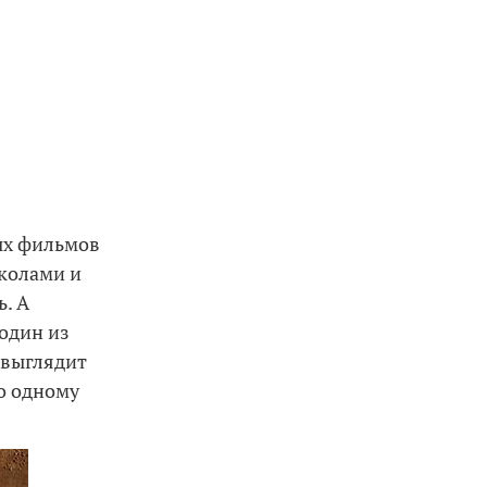
ых фильмов
иколами и
. А
 один из
 выглядит
то одному