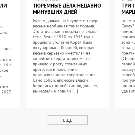
ИЛИ
ТЮРЕМНЫЕ ДЕЛА НЕДАВНО
ТРИ 
МИНУВШИХ ДНЕЙ
МАРШ
Гуляем дальше по Сеулу — и теперь
Где мо
весьма необычная тема: тюрьма.
Сеулу?
сь
Это отдельная и весьма печальная
немног
йших
тема. Ведь с 1910 по 1945 годы
примеч
прошлого столетия Корея была
зона «
оккупирована Японией, которая
зона в
льное
весьма серьёзно «жестила» на
понятн
о
корейских территориях — что
(Cheon
его» и
привело к росту спонтанных
первой
. 44 в
протестов и появлению
бывшую
охое
организованного сопротивления.
переоб
ь
Само собой, японские власти
прогул
боролись с корейским подпольем,
одного
 этим
вычисляли и ловили […]
удивит
я 2027
ЕЩЕ