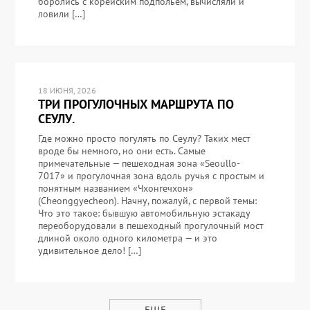
боролись с корейским подпольем, вычисляли и
ловили […]
18 ИЮНЯ, 2026
ТРИ ПРОГУЛОЧНЫХ МАРШРУТА ПО
СЕУЛУ.
Где можно просто погулять по Сеулу? Таких мест
вроде бы немного, но они есть. Самые
примечательные — пешеходная зона «Seoullo-
7017» и прогулочная зона вдоль ручья с простым и
понятным названием «Чхонгечхон»
(Cheonggyecheon). Начну, пожалуй, с первой темы:
Что это такое: бывшую автомобильную эстакаду
переоборудовали в пешеходный прогулочный мост
длиной около одного километра — и это
удивительное дело! […]
ЕЩЕ