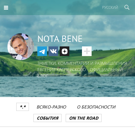
РУССКИЙ
NOTA BENE
ЗАМЕТКИ, КОММЕНТАРИИ И РАЗМЫШЛЕНИЯ
ЕВГЕНИЯ КАСПЕРСКОГО - ОФИЦИАЛЬНЫЙ
БЛОГ
*.*
ВСЯКО-РАЗНО
О БЕЗОПАСНОСТИ
СОБЫТИЯ
ON THE ROAD