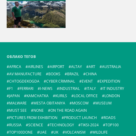
ОБЛАКО ТЕГОВ
AFRICA
AIRLINES
AIRPORT
ALTAY
ART
AUSTRALIA
AV MANUFACTURE
BOOKS
BRAZIL
CHINA
CHTOGDEKOGDA
CYBER CRIMINAL
EVENT
EXPEDITION
F1
FERRARI
I-NEWS
INDUSTRIAL
ITALY
IT INDUSTRY
JAPAN
KAMCHATKA
KURILS
LOCAL OFFICE
LONDON
MALWARE
MESTA OBITANIYA
MOSCOW
MUSEUM
MUST SEE
NONE
ON THE ROAD AGAIN
PICTURES FROM EXHIBITION
PRODUCT LAUNCH
ROADS
RUSSIA
SCIENCE
TECHNOLOGY
TIKSI-2024
TOP100
TOP100DONE
UAE
UK
VOLCANISM
WILDLIFE