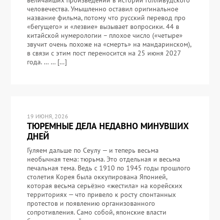
величайших произведений в истории голливудского
человечества. Умышленно оставил оригинальное
название фильма, потому что русский перевод про
«бегущего» и «лезвие» вызывает вопросики. 44 в
китайской нумерологии – плохое число («четыре»
звучит очень похоже на «смерть» на мандаринском),
в связи с этим пост переносится на 25 июня 2027
года. … … […]
19 ИЮНЯ, 2026
ТЮРЕМНЫЕ ДЕЛА НЕДАВНО МИНУВШИХ
ДНЕЙ
Гуляем дальше по Сеулу — и теперь весьма
необычная тема: тюрьма. Это отдельная и весьма
печальная тема. Ведь с 1910 по 1945 годы прошлого
столетия Корея была оккупирована Японией,
которая весьма серьёзно «жестила» на корейских
территориях — что привело к росту спонтанных
протестов и появлению организованного
сопротивления. Само собой, японские власти