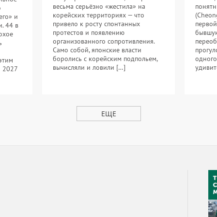
весьма серьёзно «жестила» на
понятн
о
корейских территориях — что
(Cheon
его» и
привело к росту спонтанных
первой
. 44 в
протестов и появлению
бывшую
охое
организованного сопротивления.
переоб
ь
Само собой, японские власти
прогул
боролись с корейским подпольем,
одного
 этим
вычисляли и ловили […]
удивит
я 2027
ЕЩЕ