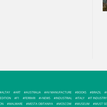
ALTAY
ART
AUSTRALIA
AV MANUFACTURE
BOOKS
BRAZIL
EDITION
F1
FERRARI
I-NEWS
INDUSTRIAL
ITALY
IT INDUSTRY
ON
MALWARE
MESTA OBITANIYA
MOSCOW
MUSEUM
MUST SE