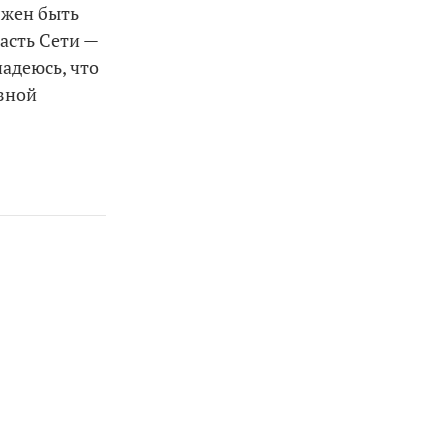
олжен быть
асть Сети —
надеюсь, что
ёзной