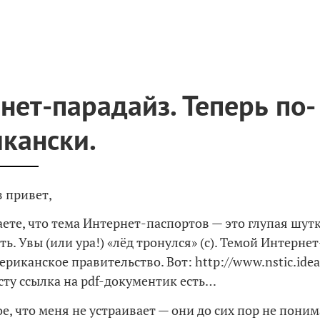
нет-парадайз. Теперь по-
кански.
з привет,
аете, что тема Интернет-паспортов — это глупая шутк
ть. Увы (или ура!) «лёд тронулся» (с). Темой Интернет
риканское правительство. Вот: http://www.nstic.idea
ксту ссылка на pdf-документик есть…
е, что меня не устраивает — они до сих пор не поним