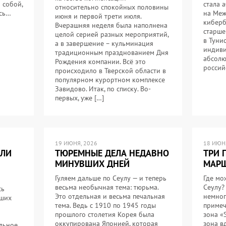
 собой,
стала 
относительно спокойных половины
ось…
на Меж
июня и первой трети июля.
киберб
Вчерашняя неделя была наполнена
старше
целой серией разных мероприятий,
в Туни
а в завершение – кульминация
индиви
традиционным празднованием Дня
абсолю
Рождения компании. Всё это
россий
происходило в Тверской области в
популярном курортном комплексе
Завидово. Итак, по списку. Во-
первых, уже […]
19 ИЮНЯ, 2026
18 ИЮНЯ
ИЛИ
ТЮРЕМНЫЕ ДЕЛА НЕДАВНО
ТРИ 
МИНУВШИХ ДНЕЙ
МАРШ
Гуляем дальше по Сеулу — и теперь
Где мо
весьма необычная тема: тюрьма.
Сеулу?
сь
Это отдельная и весьма печальная
немног
йших
тема. Ведь с 1910 по 1945 годы
примеч
прошлого столетия Корея была
зона «
оккупирована Японией, которая
зона в
льное