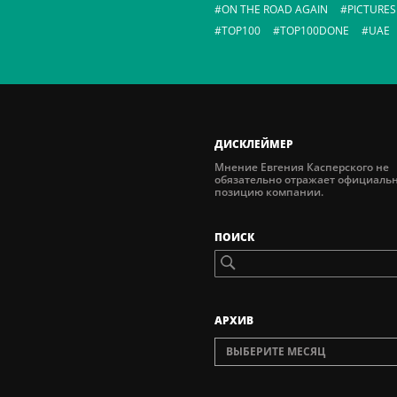
ON THE ROAD AGAIN
PICTURES
TOP100
TOP100DONE
UAE
ДИСКЛЕЙМЕР
Мнение Евгения Касперского не
обязательно отражает официаль
позицию компании.
ПОИСК
AРХИВ
ВЫБЕРИТЕ МЕСЯЦ