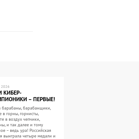
 2026
 КИБЕР-
ПИОНИКИ – ПЕРВЫЕ!
в барабаны, барабанщики,
е в горны, горнисты,
те в воздух чепчики,
ы, и так далее и тому
ое – ведь ура! Российская
я выиграла четыре медали и