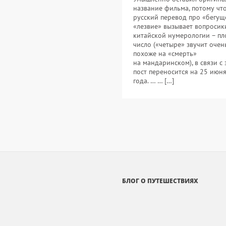
название фильма, потому чт
русский перевод про «бегущ
«лезвие» вызывает вопросики
китайской нумерологии – пл
число («четыре» звучит очен
похоже на «смерть»
на мандаринском), в связи с
пост переносится на 25 июн
года. … … […]
БЛОГ О ПУТЕШЕСТВИЯХ