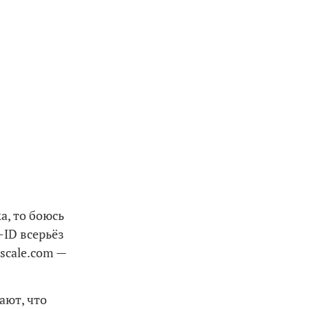
а, то боюсь
-ID всерьёз
scale.com —
ают, что