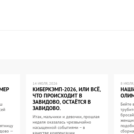
14 ИЮЛЯ, 2026
8 ИЮЛЯ,
МЕР
КИБЕРКЭМП-2026, ИЛИ ВСЁ,
НАШИ
ЧТО ПРОИСХОДИТ В
ОЛИМ
ЗАВИДОВО, ОСТАЁТСЯ В
аш
Бейте 
ЗАВИДОВО.
сей
трубит
бросай
Итак, мальчики и девочки, прошлая
женщин
неделя оказалась чрезвычайно
пятницу
подобн
насыщенной событиями – в
идово —
сборна
качестве компенсации