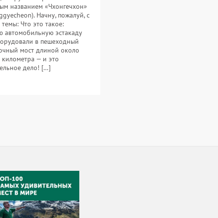
ым названием «Чхонгечхон»
ggyecheon). Начну, пожалуй, с
 темы: Что это такое:
 автомобильную эстакаду
орудовали в пешеходный
очный мост длиной около
 километра — и это
ельное дело! […]