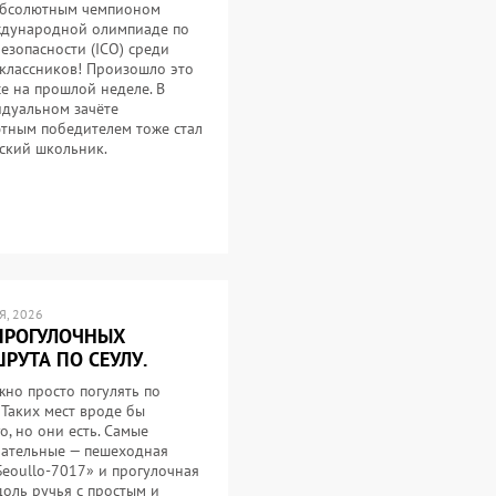
абсолютным чемпионом
дународной олимпиаде по
езопасности (ICO) среди
классников! Произошло это
се на прошлой неделе. В
дуальном зачёте
тным победителем тоже стал
ский школьник.
, 2026
ПРОГУЛОЧНЫХ
РУТА ПО СЕУЛУ.
жно просто погулять по
 Таких мест вроде бы
о, но они есть. Самые
ательные — пешеходная
Seoullo-7017» и прогулочная
доль ручья с простым и