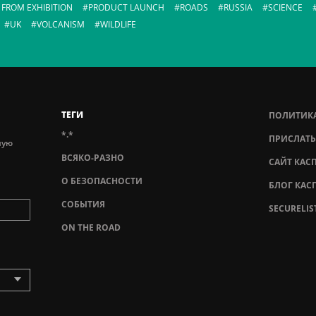
 FROM EXHIBITION
PRODUCT LAUNCH
ROADS
RUSSIA
SCIENCE
UK
VOLCANISM
WILDLIFE
ТЕГИ
ПОЛИТИК
*.*
ПРИСЛАТЬ
ную
ВСЯКО-РАЗНО
САЙТ КАС
О БЕЗОПАСНОСТИ
БЛОГ КАС
СОБЫТИЯ
SECURELIS
ON THE ROAD