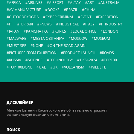
AFRICA
AIRLINES
AIRPORT
ALTAY
ART
AUSTRALIA
AV MANUFACTURE
BOOKS
BRAZIL
CHINA
CHTOGDEKOGDA
CYBER CRIMINAL
EVENT
EXPEDITION
F1
FERRARI
I-NEWS
INDUSTRIAL
ITALY
IT INDUSTRY
JAPAN
KAMCHATKA
KURILS
LOCAL OFFICE
LONDON
MALWARE
MESTA OBITANIYA
MOSCOW
MUSEUM
MUST SEE
NONE
ON THE ROAD AGAIN
PICTURES FROM EXHIBITION
PRODUCT LAUNCH
ROADS
RUSSIA
SCIENCE
TECHNOLOGY
TIKSI-2024
TOP100
TOP100DONE
UAE
UK
VOLCANISM
WILDLIFE
ДИСКЛЕЙМЕР
Мнение Евгения Касперского не обязательно отражает
официальную позицию компании.
ПОИСК